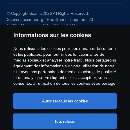
© Copyright Scania 2026 All Rights Reserved.
Scania Luxembourg - Rue Gabriël Lippmann 23 -
L-5365 Münsbach- Tél: +352 34 18 11
Informations sur les cookies
Nous utilisons des cookies pour personnaliser le contenu
et les publicités, pour fournir des fonctionnalités de
médias sociaux et analyser notre trafic. Nous partageons
également des informations sur votre utilisation de notre
site avec nos partenaires de médias sociaux, de publicité
et en analytique. En cliquant sur « J’accepte », vous
consentez à l’utilisation de tous les cookies et au partage
des informations. Vous pouvez également gérer vos
cookies en cliquant sur « Paramètres des cookies » et en
sélectionnant les catégories que vous souhaitez
Autoriser tous les cookies
accepter. Pour une explication plus détaillée de la façon
dont nous utilisons les cookies, veuillez visiter notre
section cookies, que vous pouvez trouver en cliquant sur
Tout refuser
le lien sous ce texte.
Pour en savoir plus sur la
protection de votre vie privée