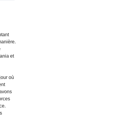
ptant
manière.
e
ania et
jour où
ent
 avons
orces
ce.
s