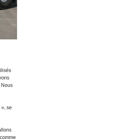
ilisés
uvons
. Nous
,
 », se
allons
s comme