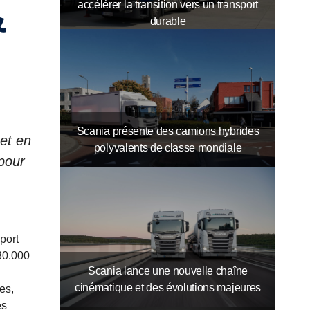
&
accélérer la transition vers un transport
durable
Scania présente des camions hybrides
et en
polyvalents de classe mondiale
pour
sport
30.000
Scania lance une nouvelle chaîne
cinématique et des évolutions majeures
es,
es