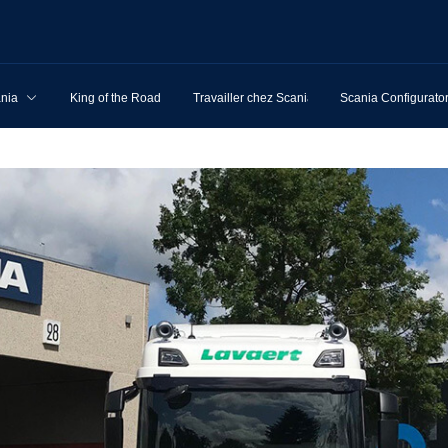
ania
King of the Road
Travailler chez Scania
Scania Configurato