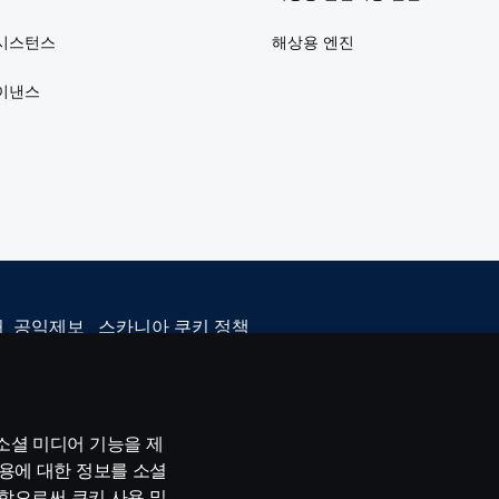
시스턴스
해상용 엔진
이낸스
처
공익제보
스카니아 쿠키 정책
소셜 미디어 기능을 제
 SE-151 87 Södertälje, Sweden, Tel: +46-8-55 38 10 00
용에 대한 정보를 소셜
택함으로써 쿠키 사용 및