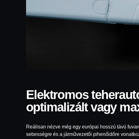
Elektromos teherautók hatótávolsága –
optimalizált vagy ma
Reálisan nézve még egy európai hosszú távú fuvar
sebességre és a járművezetői pihenőidőre vonatkoz