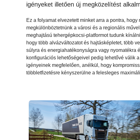
igényeket illetően új megközelítést alkal
Ez a folyamat elvezetett minket arra a pontra, hogy
megkülönböztetnünk a városi és a regionális művel
meghajtású tehergépkocsi-platformot tudunk kínálni,
hogy több alvázváltozatot és hajtásképletet, több ve
súlyra és energiahatékonyságra vagy nyomatékra és
konfigurációs lehetőségeivel pedig lehetővé válik 
igényeinek megfelelően, anélkül, hogy kompromisszu
többletfizetésre kényszerülne a felesleges maximáli