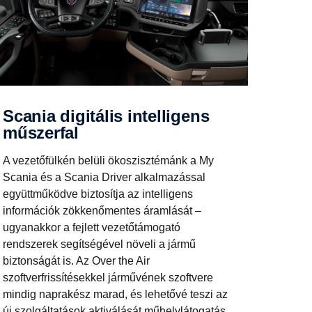
Scania digitális intelligens
műszerfal
A vezetőfülkén belüli ökoszisztémánk a My
Scania és a Scania Driver alkalmazással
együttműködve biztosítja az intelligens
információk zökkenőmentes áramlását –
ugyanakkor a fejlett vezetőtámogató
rendszerek segítségével növeli a jármű
biztonságát is. Az Over the Air
szoftverfrissítésekkel járművének szoftvere
mindig naprakész marad, és lehetővé teszi az
új szolgáltatások aktiválását műhelylátogatás