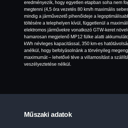
eredményezik, hogy egyetlen etapban soha nem fo
megtenni (4,5 óra vezetés 80 km/h maximális sebe
mindig a járművezető pihenőideje a legoptimálisab
töltésére a telephelyen kívül, függetlenül a maximál
elektromos járművekre vonatkozó GTW-keret növe
hamarosan megjelenő MP12 fülke alatti akkumuláto
kWh névleges kapacitással, 350 km-es hatótávolság
anélkül, hogy befolyásolnánk a törvényileg megeng
maximumát – lehetővé téve a villamosítást a szállít
veszélyeztetése nélkül.
Műszaki adatok