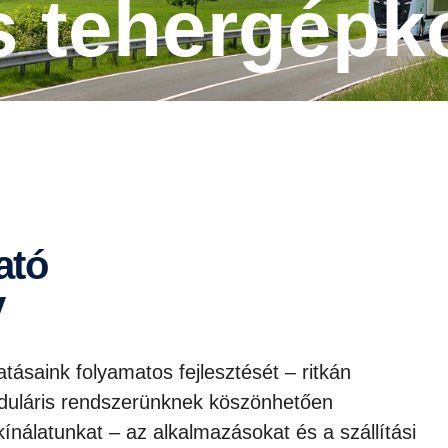
s tehergépk
y
atásaink folyamatos fejlesztését – ritkán
uláris rendszerünknek köszönhetően
ínálatunkat – az alkalmazásokat és a szállítási