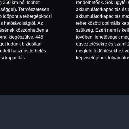
g 360 km-nél többet
rendelhetőek. Sok ügyfél
sséggel). Természetesen
akkumulátorkapacitás és 
b időpont a tehergépkocsi
akkumulátorkapacitás max
is hatótávolságtól. Az
teher közötti optimális k
lésének köszönhetően a
szükség. Ezért nem is kel
rral kiegészülve, 445
jövőbeni lehetőségek meg
ot tudunk biztosítani
egyeztetésekre és számít
edett hasznos terhelés
megfelelő döntésekhez ve
ási kapacitás
képviselőjének folyamatos