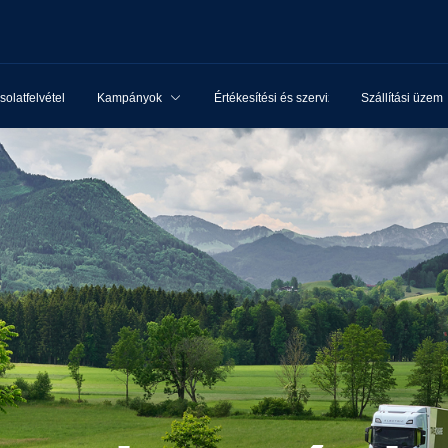
olatfelvétel
Kampányok
Értékesítési és szervizhálózat
Szállítási üzem