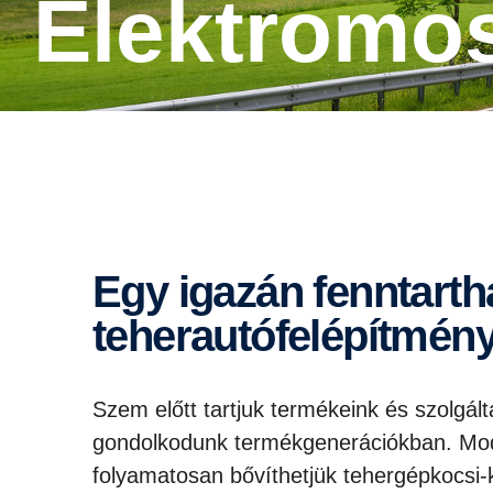
Elektromo
Egy igazán fenntartható
teherautófelépítmén
Szem előtt tartjuk termékeink és szolgált
gondolkodunk termékgenerációkban. Mod
folyamatosan bővíthetjük tehergépkocsi-k