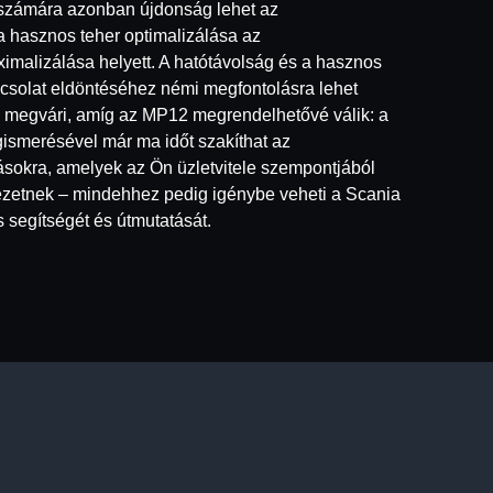
 számára azonban újdonság lehet az
a hasznos teher optimalizálása az
imalizálása helyett. A hatótávolság és a hasznos
apcsolat eldöntéséhez némi megfontolásra lehet
l megvári, amíg az MP12 megrendelhetővé válik: a
ismerésével már ma időt szakíthat az
ásokra, amelyek az Ön üzletvitele szempontjából
zetnek – mindehhez pedig igénybe veheti a Scania
 segítségét és útmutatását.