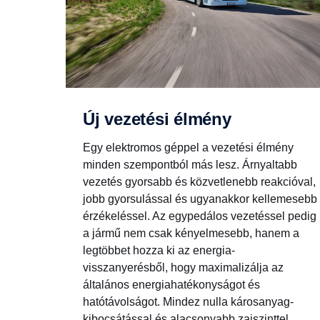
Új vezetési élmény
Egy elektromos géppel a vezetési élmény
minden szempontból más lesz. Árnyaltabb
vezetés gyorsabb és közvetlenebb reakcióval,
jobb gyorsulással és ugyanakkor kellemesebb
érzékeléssel. Az egypedálos vezetéssel pedig
a jármű nem csak kényelmesebb, hanem a
legtöbbet hozza ki az energia-
visszanyerésből, hogy maximalizálja az
általános energiahatékonyságot és
hatótávolságot. Mindez nulla károsanyag-
kibocsátással és alacsonyabb zajszinttel,