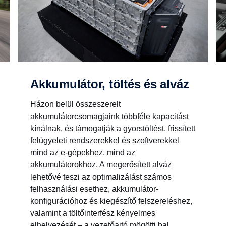
Akkumulátor, töltés és alváz
Házon belül összeszerelt
akkumulátorcsomagjaink többféle kapacitást
kínálnak, és támogatják a gyorstöltést, frissített
felügyeleti rendszerekkel és szoftverekkel
mind az e-gépekhez, mind az
akkumulátorokhoz. A megerősített alváz
lehetővé teszi az optimalizálást számos
felhasználási esethez, akkumulátor-
konfigurációhoz és kiegészítő felszereléshez,
valamint a töltőinterfész kényelmes
elhelyezését – a vezetőajtó mögötti bal