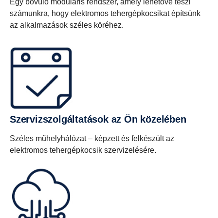
Egy bővülő moduláris rendszer, amely lehetővé teszi
számunkra, hogy elektromos tehergépkocsikat építsünk
az alkalmazások széles köréhez.
Szervizszolgáltatások az Ön közelében
Széles műhelyhálózat – képzett és felkészült az
elektromos tehergépkocsik szervizelésére.