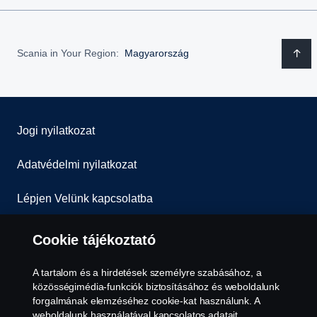
Scania in Your Region:
Magyarország
Jogi nyilatkozat
Adatvédelmi nyilatkozat
Lépjen Velünk kapcsolatba
Általános Szerződési Feltételek
Cookie tájékoztató
Visszaélés-bejelentés
A tartalom és a hirdetések személyre szabásához, a
közösségimédia-funkciók biztosításához és weboldalunk
Süti szabályzat
forgalmának elemzéséhez cookie-kat használunk. A
weboldalunk használatával kapcsolatos adatait