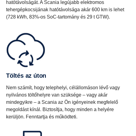
hatótávolságát. A Scania legújabb elektromos
tehergépkocsijának hatótávolsága akár 600 km is lehet
(728 kWh, 83%-os SoC-tartomány és 29 t GTW).
Töltés az úton
Nem számít, hogy telephelyi, célállomáson lévő vagy
nyilvános töltőhelyre van szüksége – vagy akár
mindegyikre – a Scania az Ön igényeinek megfelelő
megoldást kínál. Biztosítja, hogy minden a helyére
kerüljön. Fenntartja és működteti.