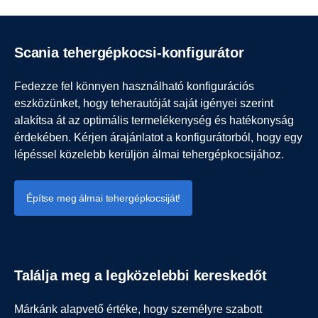
Scania tehergépkocsi-konfigurátor
Fedezze fel könnyen használható konfigurációs
eszközünket, hogy teherautóját saját igényei szerint
alakítsa át az optimális termelékenység és hatékonyság
érdekében. Kérjen árajánlatot a konfigurátorból, hogy egy
lépéssel közelebb kerüljön álmai tehergépkocsijához.
Építse meg álmai tehergépkocsiját!
Találja meg a legközelebbi kereskedőt
Márkánk alapvető értéke, hogy személyre szabott