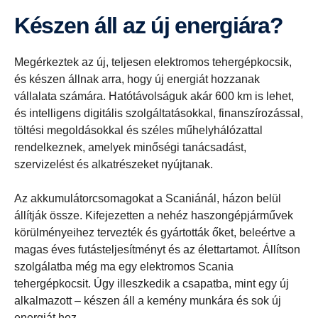
Készen áll az új energiára?
Megérkeztek az új, teljesen elektromos tehergépkocsik,
és készen állnak arra, hogy új energiát hozzanak
vállalata számára. Hatótávolságuk akár 600 km is lehet,
és intelligens digitális szolgáltatásokkal, finanszírozással,
töltési megoldásokkal és széles műhelyhálózattal
rendelkeznek, amelyek minőségi tanácsadást,
szervizelést és alkatrészeket nyújtanak.
Az akkumulátorcsomagokat a Scaniánál, házon belül
állítják össze. Kifejezetten a nehéz haszongépjárművek
körülményeihez tervezték és gyártották őket, beleértve a
magas éves futásteljesítményt és az élettartamot. Állítson
szolgálatba még ma egy elektromos Scania
tehergépkocsit. Úgy illeszkedik a csapatba, mint egy új
alkalmazott – készen áll a kemény munkára és sok új
energiát hoz.