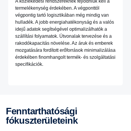
A közlekedési rendszereknek fejlődniük kell a
termelékenység érdekében. A végponttól
végpontig tartó logisztikában még mindig van
hulladék. A jobb energiahatékonyság és a valós
idejű adatok segítségével optimalizálhatók a
szállítási folyamatok. Útvonalak tervezése és a
rakodókapacitás növelése. Az áruk és emberek
mozgatására fordított erőforrások minimalizálása
érdekében finomhangolt termék- és szolgáltatási
specifikációk.
Fenntarthatósági
fókuszterületeink