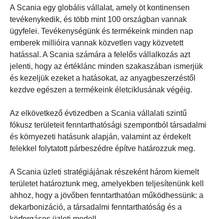
A Scania egy globális vállalat, amely öt kontinensen
tevékenykedik, és több mint 100 országban vannak
ügyfelei. Tevékenységünk és termékeink minden nap
emberek millióira vannak közvetlen vagy közvetett
hatással. A Scania számára a felelős vállalkozás azt
jelenti, hogy az értéklánc minden szakaszában ismerjük
és kezeljük ezeket a hatásokat, az anyagbeszerzéstől
kezdve egészen a termékeink életciklusának végéig.
Az elkövetkező évtizedben a Scania vállalati szintű
fókusz területeit fenntarthatósági szempontból társadalmi
és környezeti hatásunk alapján, valamint az érdekelt
felekkel folytatott párbeszédre építve határozzuk meg.
A Scania üzleti stratégiájának részeként három kiemelt
területet határoztunk meg, amelyekben teljesítenünk kell
ahhoz, hogy a jövőben fenntarthatóan működhessünk: a
dekarbonizáció, a társadalmi fenntarthatóság és a
körforgásos üzleti modell.