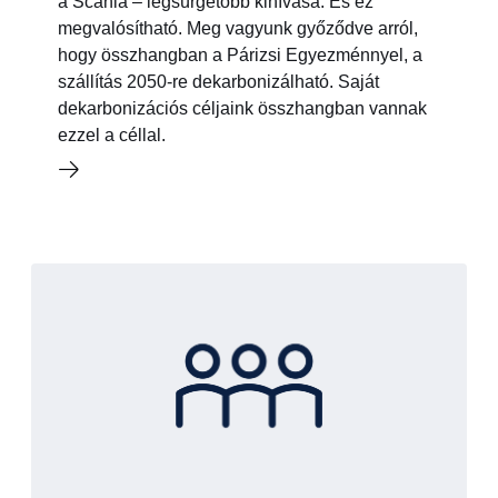
a Scania – legsürgetőbb kihívása. És ez
megvalósítható. Meg vagyunk győződve arról,
hogy összhangban a Párizsi Egyezménnyel, a
szállítás 2050-re dekarbonizálható. Saját
dekarbonizációs céljaink összhangban vannak
ezzel a céllal.