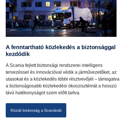
A fenntartható közlekedés a biztonsággal
kezdődik
A Scania fejlett biztonsági rendszerei intelligens
tervezéssel és innovációval védik a járművezetőket, az
utasokat és a közlekedés többi résztvevőjét – támogatva
a biztonságosabb közlekedési ökoszisztémát a hosszú
távú hatékonyságot szem előtt tartva.
Közúti biztonság a Scaniánál