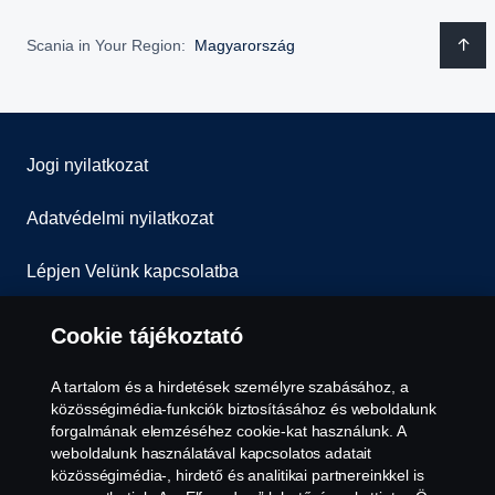
Scania in Your Region:
Magyarország
Jogi nyilatkozat
Adatvédelmi nyilatkozat
Lépjen Velünk kapcsolatba
Általános Szerződési Feltételek
Cookie tájékoztató
Visszaélés-bejelentés
A tartalom és a hirdetések személyre szabásához, a
közösségimédia-funkciók biztosításához és weboldalunk
Süti szabályzat
forgalmának elemzéséhez cookie-kat használunk. A
weboldalunk használatával kapcsolatos adatait
közösségimédia-, hirdető és analitikai partnereinkkel is
Cookie tájékoztató