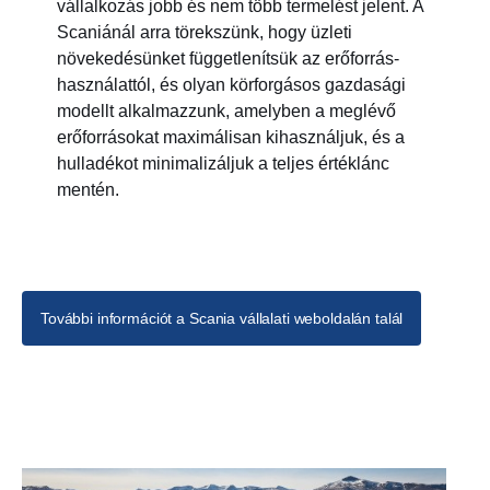
vállalkozás jobb és nem több termelést jelent. A
Scaniánál arra törekszünk, hogy üzleti
növekedésünket függetlenítsük az erőforrás-
használattól, és olyan körforgásos gazdasági
modellt alkalmazzunk, amelyben a meglévő
erőforrásokat maximálisan kihasználjuk, és a
hulladékot minimalizáljuk a teljes értéklánc
mentén.
További információt a Scania vállalati weboldalán talál