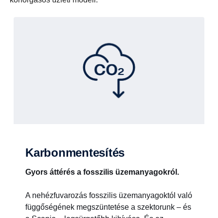
Karbonmentesítés
Gyors áttérés a fosszilis üzemanyagokról.
A nehézfuvarozás fosszilis üzemanyagoktól való
függőségének megszüntetése a szektorunk – és