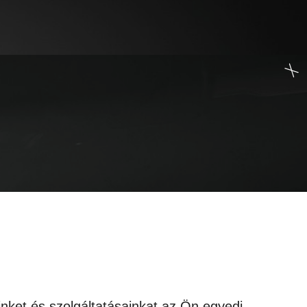
inket és szolgáltatásainkat az Ön egyedi