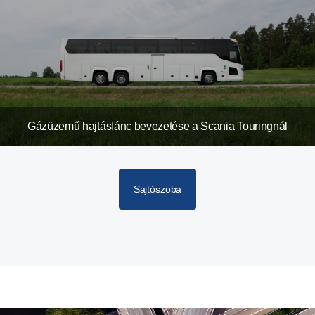
Gázüzemű hajtáslánc bevezetése a Scania Touringnál
Sajtószoba