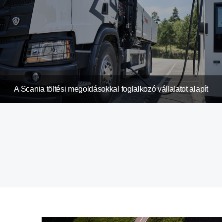
A Scania töltési megoldásokkal foglalkozó vállalatot alapít