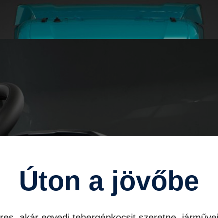
Úton a jövőbe
eres, akár egyedi tehergépkocsit szeretne, járműve