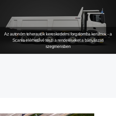
Az autonóm teherautók kereskedelmi forgalomba kerülnek - a
Scania elérhetővé teszi a rendeléseket a bányászati
szegmensben