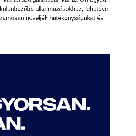
egkülönbözőbb alkalmazásokhoz, lehetővé
uzamosan növeljék hatékonyságukat és