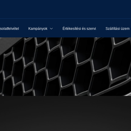
olatfelvétel
Kampányok
Értékesítési és szervizhálózat
Szállítási üzem