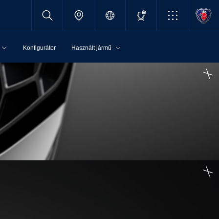
Konfigurátor
Használt jármű