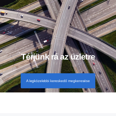
Térjünk rá az üzletre
A legközelebbi kereskedő megkeresése