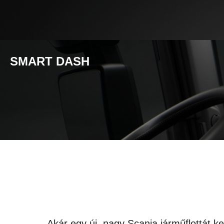
SMART DASH
Akár egy új, nagy Scania járműflottát k