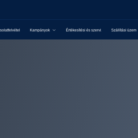
olatfelvétel
Kampányok
Értékesítési és szervizhálózat
Szállítási üzem