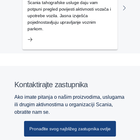
Scania tahografske usluge daju vam
Aplik
potpuni pregled povijesti aktivnosti vozača i
vozač
upotrebe vozila. Jasna izvješća
svak
pojednostavljuju upravljanje voznim
parkom.
Kontaktirajte zastupnika
Ako imate pitanja o našim proizvodima, uslugama
ili drugim aktivnostima u organizaciji Scania,
obratite nam se.
Pronađite svog najbližeg zastupnika ovdje