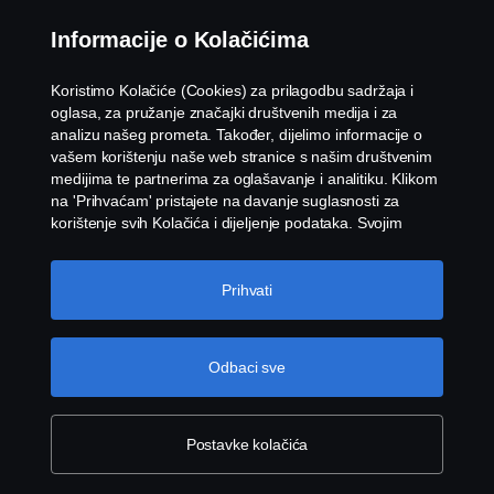
Informacije o Kolačićima
Koristimo Kolačiće (Cookies) za prilagodbu sadržaja i
oglasa, za pružanje značajki društvenih medija i za
analizu našeg prometa. Također, dijelimo informacije o
vašem korištenju naše web stranice s našim društvenim
© Copyright Scania 2026 Sva prava pridržana.
medijima te partnerima za oglašavanje i analitiku. Klikom
Scania Hrvatska d.o.o. Karlovačka cesta 96, 10250
na 'Prihvaćam' pristajete na davanje suglasnosti za
Lučko, Hrvatska, tel. +385 1 333 0 111.
korištenje svih Kolačića i dijeljenje podataka. Svojim
Kolačićima možete upravljati i klikom na 'Postavke
Kolačića' i odabirom kategorija koje želite prihvatiti. Za
detaljnije objašnjenje o tome kako koristimo Kolačiće,
Prihvati
posjetite naš odjeljak Kolačića koji možete pronaći klikom
na vezu ispod ovog teksta.
Cookie policy
Odbaci sve
Postavke kolačića