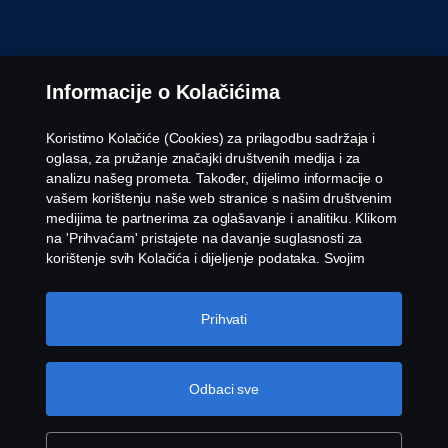
Informacije o Kolačićima
Koristimo Kolačiće (Cookies) za prilagodbu sadržaja i
oglasa, za pružanje značajki društvenih medija i za
analizu našeg prometa. Također, dijelimo informacije o
vašem korištenju naše web stranice s našim društvenim
medijima te partnerima za oglašavanje i analitiku. Klikom
na 'Prihvaćam' pristajete na davanje suglasnosti za
korištenje svih Kolačića i dijeljenje podataka. Svojim
Kolačićima možete upravljati i klikom na 'Postavke
Kolačića' i odabirom kategorija koje želite prihvatiti. Za
detaljnije objašnjenje o tome kako koristimo Kolačiće,
Prihvati
posjetite naš odjeljak Kolačića koji možete pronaći klikom
na vezu ispod ovog teksta.
Cookie policy
Odbaci sve