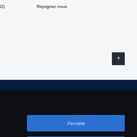
AD)
Rejoignez-nous
ookies
Configuration des cookies
J'accepte
41 33 33