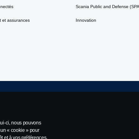
nnectés
Scania Public and Defense (SP
 et assurances
Innovation
t conditions
Contactez-nous
Lanceurs d’alerte
Politique de c
lui-ci, nous pouvons
’un « cookie » pour
11 allée du Président Chirac, 49100 Angers, France, Tél. : +33 (0)2 41 
t et à vos préférences.