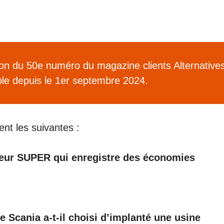
ion du 50e numéro du magazine clients Alternative
ible depuis le 1er septembre 2024.
nt les suivantes :
oteur SUPER qui enregistre des économies
pe Scania a-t-il choisi d’implanté une usine