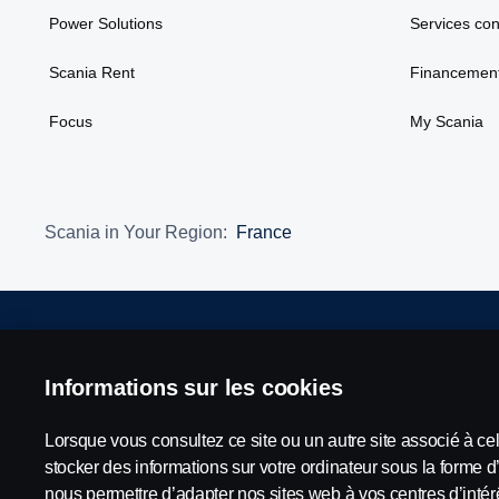
Power Solutions
Services co
Scania Rent
Financement
Focus
My Scania
Scania in Your Region:
France
Mentions légales
Déclaration de confidentialité
Termes e
Informations sur les cookies
Lorsque vous consultez ce site ou un autre site associé à ce
stocker des informations sur votre ordinateur sous la forme d
© Copyright Scania 2026 Tous droits réservés. Scania France SAS, 
nous permettre d’adapter nos sites web à vos centres d’intérê