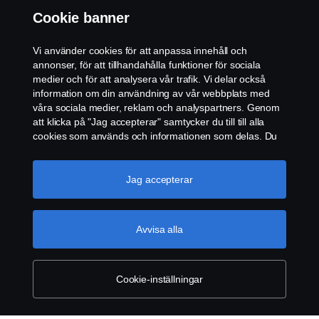
Cookie banner
Whistleblowing
Vi använder cookies för att anpassa innehåll och
Återförsäljare
annonser, för att tillhandahålla funktioner för sociala
medier och för att analysera vår trafik. Vi delar också
information om din användning av vår webbplats med
Cookie inställningar
våra sociala medier, reklam och analyspartners. Genom
att klicka på "Jag accepterar" samtycker du till till alla
cookies som används och informationen som delas. Du
kan också hantera dina cookies genom att klicka på
"Cookie-inställningar" och välja de kategorier du vill
acceptera. För en mer detaljerad förklaring av hur vi
Jag accepterar
använder cookies, besök vår sida om cookies, som du
kan hitta genom att klicka på länken under den här
© Copyright Scania 2024. All rights reserved.
texten.
Mer information om ditt dataskydd
Avvisa alla
Scania CV AB (publ), SE-151 87 Södertälje,
Sweden, Tel: +46-8-55 38 10 00, Fax: +46-8-55 38
10 37.
Cookie-inställningar