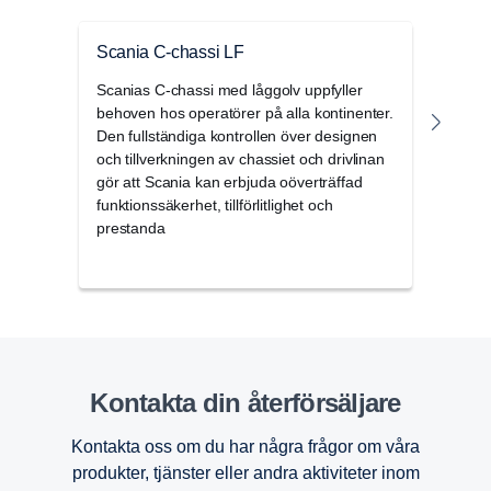
Scania C-chassi LF
Scan
Scanias C-chassi med låggolv uppfyller
Låge
behoven hos operatörer på alla kontinenter.
desig
Den fullständiga kontrollen över designen
chass
och tillverkningen av chassiet och drivlinan
utvec
gör att Scania kan erbjuda oöverträffad
med 
funktionssäkerhet, tillförlitlighet och
pres
prestanda
Kontakta din återförsäljare
Kontakta oss om du har några frågor om våra
produkter, tjänster eller andra aktiviteter inom