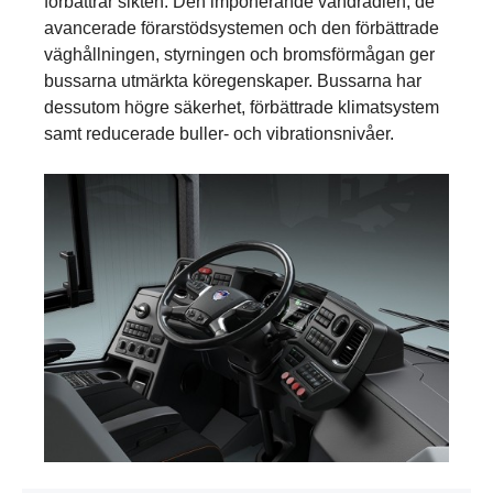
förbättrar sikten. Den imponerande vändradien, de
avancerade förarstödsystemen och den förbättrade
väghållningen, styrningen och bromsförmågan ger
bussarna utmärkta köregenskaper. Bussarna har
dessutom högre säkerhet, förbättrade klimatsystem
samt reducerade buller- och vibrationsnivåer.