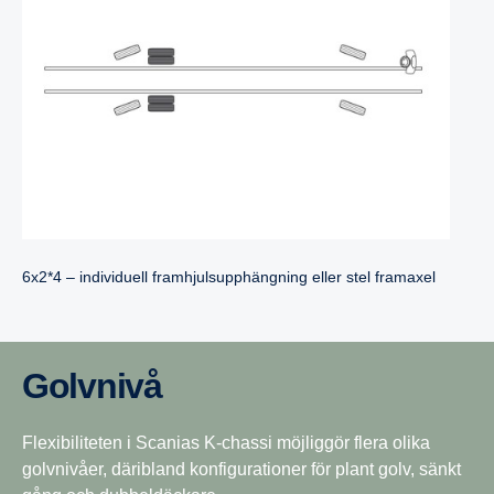
6x2*4 – individuell framhjulsupphängning eller stel framaxel
Golvnivå
Flexibiliteten i Scanias K-chassi möjliggör flera olika
golvnivåer, däribland konfigurationer för plant golv, sänkt