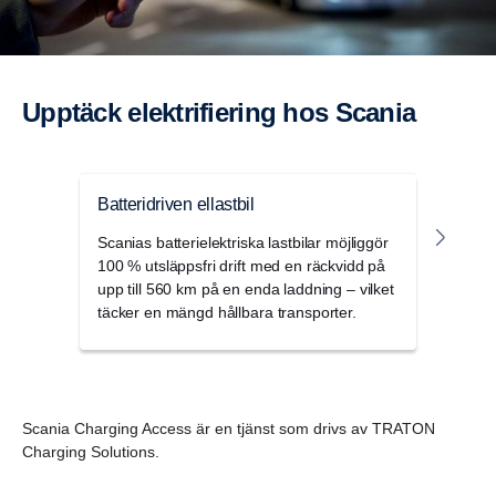
Hur stoppar jag laddningssessionen?
Var hittar jag laddningshistoriken?
Hur rapporterar jag felaktig
Jag kan inte koppla ur
information eller laddstationsfel?
Vår faktura är fel. Hur kan den
Upptäck elektrifiering hos Scania
laddningskabeln – vad ska jag göra?
korrigeras?
Upp till vilken laddstatus (SoC) ska
Vilka betalsätt accepteras?
Batteridriven ellastbil
Char
jag helst ladda?
Scanias batterielektriska lastbilar möjliggör
Upptä
100 % utsläppsfri drift med en räckvidd på
skrä
Vad betyder Preferred Network och
Kan jag lämna mitt fordon medan det
upp till 560 km på en enda laddning – vilket
för e
Base Network?
täcker en mängd hållbara transporter.
dig 
laddas?
Scania Charging Access är en tjänst som drivs av TRATON
Charging Solutions.