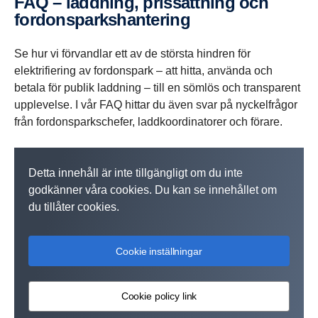
FAQ – laddning, prissättning och
Förare använder
laddning och behörighet till ett växande europeiskt
konto och en faktura per företagsenhet, med enkel
Scania Driver-appen
och ett laddkort för
fordonsparkshantering
snabb och enkel laddning. Administratörer hanterar
nätverk av lastbilsklara laddstationer som byggs av flera
administration och översikt via
My Scania
.
planering, övervakning och fakturering via
aktörer.
My Scania
,
Se hur vi förvandlar ett av de största hindren för
med en enkel månadsfaktura och uppdateringar om
elektrifiering av fordonspark – att hitta, använda och
nätverkets expansion.
betala för publik laddning – till en sömlös och transparent
upplevelse. I vår FAQ hittar du även svar på nyckelfrågor
från fordonsparkschefer, laddkoordinatorer och förare.
Detta innehåll är inte tillgängligt om du inte
godkänner våra cookies. Du kan se innehållet om
du tillåter cookies.
Cookie inställningar
Cookie policy link