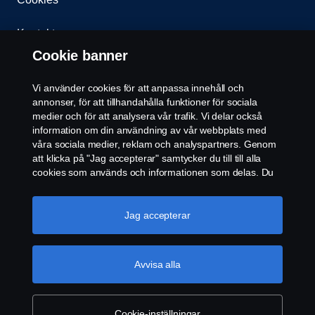
Kontakt
Cookie banner
Whistleblowing
Vi använder cookies för att anpassa innehåll och
Återförsäljare
annonser, för att tillhandahålla funktioner för sociala
medier och för att analysera vår trafik. Vi delar också
information om din användning av vår webbplats med
Cookie inställningar
våra sociala medier, reklam och analyspartners. Genom
att klicka på "Jag accepterar" samtycker du till till alla
cookies som används och informationen som delas. Du
kan också hantera dina cookies genom att klicka på
"Cookie-inställningar" och välja de kategorier du vill
acceptera. För en mer detaljerad förklaring av hur vi
Jag accepterar
använder cookies, besök vår sida om cookies, som du
kan hitta genom att klicka på länken under den här
© Copyright Scania 2024. All rights reserved.
texten.
Mer information om ditt dataskydd
Avvisa alla
Scania CV AB (publ), SE-151 87 Södertälje,
Sweden, Tel: +46-8-55 38 10 00, Fax: +46-8-55 38
10 37.
Cookie-inställningar