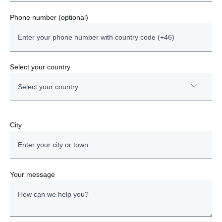
laddningsbalansering, minskning av toppbelastningen
vid laddning, optimering av batteriernas livslängd,
Phone number (optional)
förkonditionering, varningar och analyser. Affären
omfattar ett tioårigt avtal som innebär att Scania driver
verkstaden och depån med dygnet runt-support för
reparation och underhåll – allt för att säkerställa
Select your country
maximal tillgänglighet.
Select your country
34 BEV- och gasbussar, varav 6 BEV-bussar i
den första beställningen
Depå och verkstad
Austria
City
2 st. 120 kW-laddare
6 st. 120 kW-satelliter
Bulgaria
Tioårigt verkstads-, underhålls- och
laddningslösningsavtal
Denmark
Scania har systemansvaret
Your message
Estonia
Finland