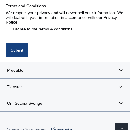
Terms and Conditions
France
We respect your privacy and will never sell your information. We
will deal with your information in accordance with our
Privacy
Germany
Notice
.
I agree to the terms & conditions
Italy
Latvia
Submit
Lithuania
Produkter
Poland
Tjänster
Portugal
Om Scania Sverige
Romania
Spain
Scania in Your Region:
På svenska