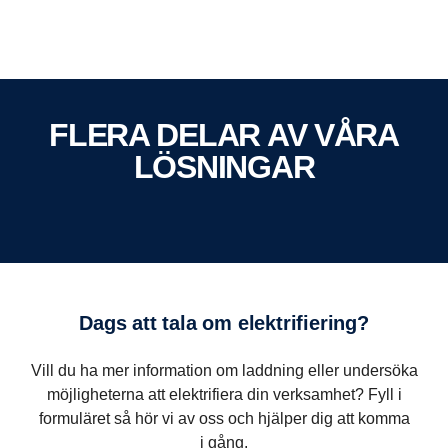
FLERA DELAR AV VÅRA
LÖSNINGAR
Bergkvarabuss
Stads-, intercity-, skol- och turistbussar
Kalmar, Sverige
1 300 fordon
Dags att tala om elektrifiering?
15 verkstäder
Vill du ha mer information om laddning eller undersöka
möjligheterna att elektrifiera din verksamhet? Fyll i
Lösning
formuläret så hör vi av oss och hjälper dig att komma
i gång.