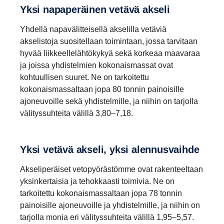
Yksi napape­räinen vetävä akseli
Tässä vaihteistossa on kaksi ryömintävaihdetta ajoon,
Tässä vaihteistossa on samat edut, mutta mukana
jossa tarvitaan paljon vetotehoa erittäin pienillä
Yhdellä napavälitteisellä akselilla vetäviä
nopeuksilla. Suunnittelussa taloudellisuus on pyritty
on myös yksi ryömintävaihde. Nelivaihteisen
akselistoja suositellaan toimintaan, jossa tarvitaan
optimoimaan, ja vaihteisto onkin menestynyt paitsi
perusvaihteiston ja planeettavaihteiston
hyvää liikkeellelähtökykyä sekä korkeaa maavaraa
kaukoliikenteessä ja aluejakelussa myös raskaissa
yhdistelmään perustuva. Lisävarusteita ovat
ja joissa yhdistelmien kokonaismassat ovat
maansiirtotöissä. Ylivaihteella varustetuissa versioissa on
Scania-hidastin ja erilaiset voiman ulosotot.
kohtuullisen suuret. Ne on tarkoitettu
korkea vääntömomentin kapasiteetti sekä ylivaihde, joka
kokonaismassaltaan jopa 80 tonnin painoisille
mahdollistaa moottorin alhaiset kierrosnopeudet. Kaikkiin
ajoneuvoille sekä yhdistelmille, ja niihin on tarjolla
aluejakajavaihteistoihin on saatavana lisävarusteina
välityssuhteita välillä 3,80–7,18.
Scania Opticruise, Scania-hidastin ja erilaisia voiman
ulosottoja.
Yksi vetävä akseli, yksi alennus­vaihde
Akseliperäiset vetopyörästömme ovat rakenteeltaan
yksinkertaisia ja tehokkaasti toimivia. Ne on
tarkoitettu kokonaismassaltaan jopa 78 tonnin
painoisille ajoneuvoille ja yhdistelmille, ja niihin on
tarjolla monia eri välityssuhteita välillä 1,95–5,57.