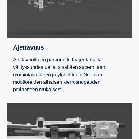
Ajetta­vuus
Ajettavuutta on parannettu laajentamalla
välityssuhdealueita, sisältäen superhitaan
ryömintävaihteen ja ylivaihteen, Scanian
moottoreiden alhaisen kierrosnopeuden
periaatteen mukaisesti.