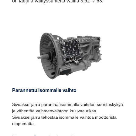
on tarjolla välityssuhteita välillä 3,52–7,63.
Parannettu isommalle vaihto
Sivuakselijarru parantaa isommalle vaihdon suorituskykyä
ja vähentää vaihteenvaihtoon kuluvaa aikaa.
Sivuakselijarru tehostaa isommalle vaihtoa moottorista
riippumatta.