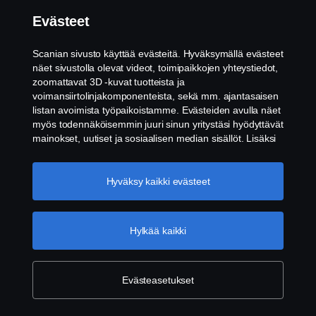
Evästeet
Ota yhteys jälleenmyyjään
Scanian sivusto käyttää evästeitä. Hyväksymällä evästeet
näet sivustolla olevat videot, toimipaikkojen yhteystiedot,
Ota yhteyttä, jos sinulla on kysyttävää
zoomattavat 3D -kuvat tuotteista ja
tuotteistamme, palveluistamme tai muusta Scania-
voimansiirtolinjakomponenteista, sekä mm. ajantasaisen
organisaation toiminnasta.
listan avoimista työpaikoistamme. Evästeiden avulla näet
myös todennäköisemmin juuri sinun yritystäsi hyödyttävät
mainokset, uutiset ja sosiaalisen median sisällöt. Lisäksi
Ota yhteyttä paikalliseen jälleenmyyjään
voimme analysoida verkkosivuliikennettä verkkosivuston
parantamiseksi, kun hyväksyt evästeet. Klikkaamalla
"Hyväksyn evästeet" annat suostumuksesi kaikkien
Hyväksy kaikki evästeet
evästeiden käyttämiseen sekä tiedon jakamiseen. Voit
muuttaa asetuksia klikkaamalla "Evästeiden asetukset" ja
valitsemalla, mitkä kategoriat hyväksyt. Tarkat tiedot
Hylkää kaikki
evästeistä löydät täältä:
Lisätietoja yksityisyydestäsi
Evästeasetukset