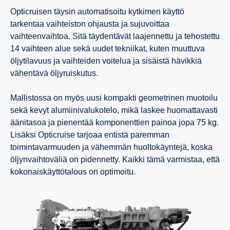
Opticruisen täysin automatisoitu kytkimen käyttö
tarkentaa vaihteiston ohjausta ja sujuvoittaa
vaihteenvaihtoa. Sitä täydentävät laajennettu ja tehostettu
14 vaihteen alue sekä uudet tekniikat, kuten muuttuva
öljytilavuus ja vaihteiden voitelua ja sisäistä hävikkiä
vähentävä öljyruiskutus.
Mallistossa on myös uusi kompakti geometrinen muotoilu
sekä kevyt alumiinivalukotelo, mikä laskee huomattavasti
äänitasoa ja pienentää komponenttien painoa jopa 75 kg.
Lisäksi Opticruise tarjoaa entistä paremman
toimintavarmuuden ja vähemmän huoltokäyntejä, koska
öljynvaihtoväliä on pidennetty. Kaikki tämä varmistaa, että
kokonaiskäyttötalous on optimoitu.