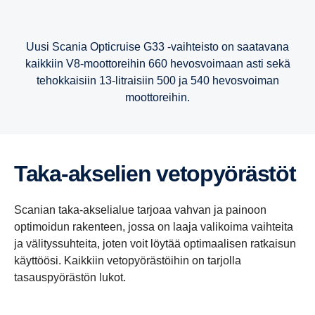
Uusi Scania Opticruise G33 -vaihteisto on saatavana
kaikkiin V8-moottoreihin 660 hevosvoimaan asti sekä
tehokkaisiin 13-litraisiin 500 ja 540 hevosvoiman
moottoreihin.
12-​vaihteinen
8-​vaihteinen
Taka-​akselien vetopyö­rästöt
Tämä vaihteisto on valmistettu kaikkein vaativimpiin
Tässä vaihteistossa yksinkertaisuus on kaunista.
Scanian taka-akselialue tarjoaa vahvan ja painoon
olosuhteisiin, ja se on paras valinta vaativaan
Vankassa ja kestävässä vaihteistossa ei ole
optimoidun rakenteen, jossa on laaja valikoima vaihteita
kaukoliikenteeseen. Vaihteiston tiheät porrastukset tuovat
ryömintävälityksiä, ja tasainen, hyvä tuntuma tekee
ja välityssuhteita, joten voit löytää optimaalisen ratkaisun
vaihtamisesta helppoa. Lisävarusteita ovat Scania
keveyttä, ajamisen helppoutta ja ensiluokkaista
käyttöösi. Kaikkiin vetopyörästöihin on tarjolla
Opticruise, Scania-hidastin ja erilaiset voiman
käyttötaloudellisuutta.
tasauspyörästön lukot.
ulosotot.
12+2-​vaihteinen
8+1-​vaihteinen