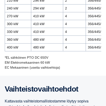
210 kW
294 kW
2
356/445/53
240 kW
294 kW
2
356/445/53
270 kW
410 kW
4
356/445/53
300 kW
410 kW
4
356/445/53
330 kW
410 kW
4
356/445/53
360 kW
480 kW
4
356/445/53
400 kW
480 kW
4
356/445/53
*EL sähköinen PTO DC 650V
EM Elektromekaaninen 60 kW
EC Mekaaninen (useita vaihtoehtoja)
Super 13-litrainen
13-litrainen
13-litrainen
13-litrainen
Vaihteis­to­vaih­toehdot
Super 11-litrainen
Super 11-litrainen
Super 11-litrainen
9-litrainen
Kattavasta vaihteistomallistostamme löytyy sopiva