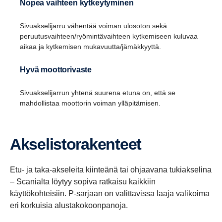
Nopea vaihteen kytkeytyminen
Sivuakselijarru vähentää voiman ulosoton sekä
peruutusvaihteen/ryömintävaihteen kytkemiseen kuluvaa
aikaa ja kytkemisen mukavuutta/jämäkkyyttä.
Hyvä moottorivaste
Sivuakselijarrun yhtenä suurena etuna on, että se
mahdollistaa moottorin voiman ylläpitämisen.
Akselis­to­ra­ken­teet
Etu- ja taka-akseleita kiinteänä tai ohjaavana tukiakselina
– Scanialta löytyy sopiva ratkaisu kaikkiin
käyttökohteisiin. P-sarjaan on valittavissa laaja valikoima
eri korkuisia alustakokoonpanoja.