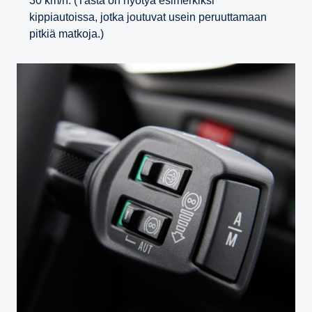
30 km/h. (Tästä on hyötyä esimerkiksi
kippiautoissa, jotka joutuvat usein peruuttamaan
pitkiä matkoja.)