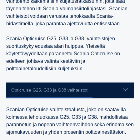
vaihtoehto kaikenlaisiin kuljetusratkaisuihin, jotta saat
13-litrainen
9-litrainen
9-litrainen
täyden tehon irti Scania-voimansiirtolinjastasi. Scanian
vaihteistot voidaan varustaa tehokkaalla Scania-
hidastimella, joka parantaa ajettavuutta entisestään.
9-litrainen
7-litrainen
Scania Opticruise G25, G33 ja G38 -vaihteistojen
7-litrainen
suorituskyky edustaa alan huippua. Yleiseltä
käytettävyydeltään parannettu Scania Opticruise on
edelleen johtava valinta kestäviin ja
polttoainetaloudellisiin kuljetuksiin.
Opticruise G25, G33 ja G38 vaihteistot
Scanian Opticruise-vaihteistoalusta, joka on saatavilla
kolmessa teholuokassa G25, G33 ja G38, mahdollistaa
parannetun ja nopean vaihteenvaihdon sekä erinomaisen
ajomukavuuden ja yhden prosentin polttoainesäästön.