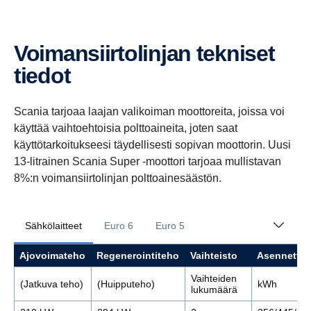
Voiman­siir­to­linjan tekniset
tiedot
Scania tarjoaa laajan valikoiman moottoreita, joissa voi
käyttää vaihtoehtoisia polttoaineita, joten saat
käyttötarkoitukseesi täydellisesti sopivan moottorin. Uusi
13-litrainen Scania Super -moottori tarjoaa mullistavan
8%:n voimansiirtolinjan polttoainesäästön.
Sähkölaitteet
Euro 6
Euro 5
Ajovoimateho
Regenerointiteho
Vaihteisto
Asennettu 
Vaihteiden
(Jatkuva teho)
(Huipputeho)
kWh
lukumäärä