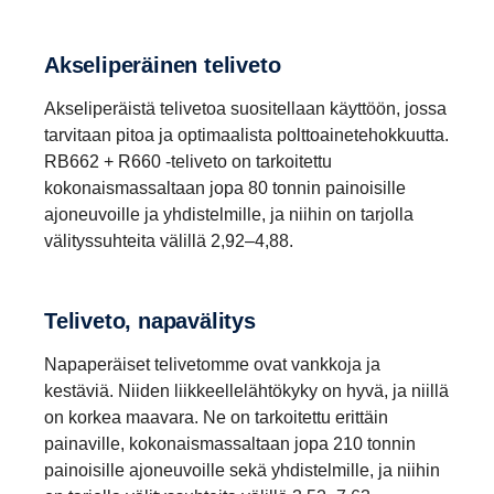
Akseli­pe­räinen teliveto
Akseliperäistä telivetoa suositellaan käyttöön, jossa
tarvitaan pitoa ja optimaalista polttoainetehokkuutta.
RB662 + R660 ‑teliveto on tarkoitettu
kokonaismassaltaan jopa 80 tonnin painoisille
ajoneuvoille ja yhdistelmille, ja niihin on tarjolla
välityssuhteita välillä 2,92–4,88.
Teliveto, napavä­litys
Napaperäiset telivetomme ovat vankkoja ja
kestäviä. Niiden liikkeellelähtökyky on hyvä, ja niillä
on korkea maavara. Ne on tarkoitettu erittäin
painaville, kokonaismassaltaan jopa 210 tonnin
painoisille ajoneuvoille sekä yhdistelmille, ja niihin