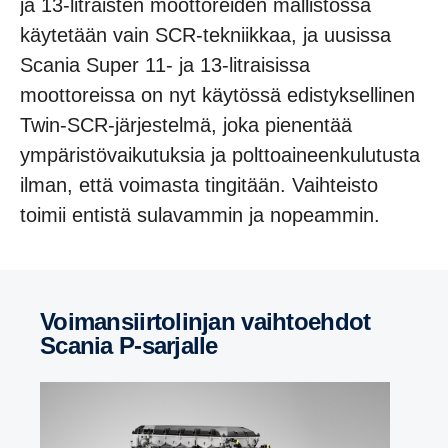
ja 13-litraisten moottoreiden mallistossa
käytetään vain SCR-tekniikkaa, ja uusissa
Scania Super 11- ja 13-litraisissa
moottoreissa on nyt käytössä edistyksellinen
Twin-SCR-järjestelmä, joka pienentää
ympäristövaikutuksia ja polttoaineenkulutusta
ilman, että voimasta tingitään. Vaihteisto
toimii entistä sulavammin ja nopeammin.
Voiman­siir­to­linjan vaihtoehdot
Scania P-​sarjalle