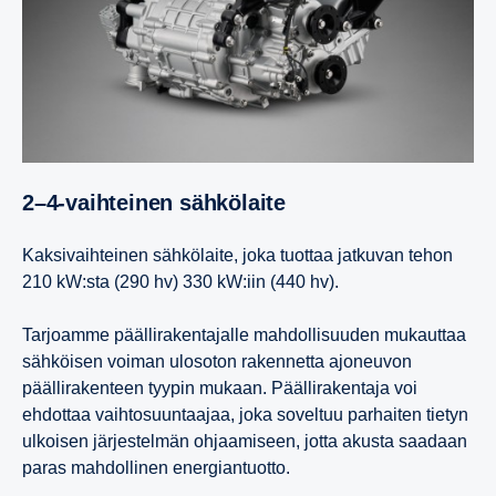
2–4-​vaihteinen sähkö­laite
Kaksivaihteinen sähkölaite, joka tuottaa jatkuvan tehon
210 kW:sta (290 hv) 330 kW:iin (440 hv).
Tarjoamme päällirakentajalle mahdollisuuden mukauttaa
sähköisen voiman ulosoton rakennetta ajoneuvon
päällirakenteen tyypin mukaan. Päällirakentaja voi
ehdottaa vaihtosuuntaajaa, joka soveltuu parhaiten tietyn
ulkoisen järjestelmän ohjaamiseen, jotta akusta saadaan
paras mahdollinen energiantuotto.