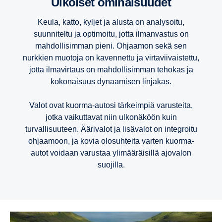
Ulkoiset ominai­suudet
Keula, katto, kyljet ja alusta on analysoitu,
suunniteltu ja optimoitu, jotta ilmanvastus on
mahdollisimman pieni. Ohjaamon sekä sen
nurkkien muotoja on kavennettu ja virtaviivaistettu,
jotta ilmavirtaus on mahdollisimman tehokas ja
kokonaisuus dynaamisen linjakas.
Valot ovat kuorma-autosi tärkeimpiä varusteita,
jotka vaikuttavat niin ulkonäköön kuin
turvallisuuteen. Äärivalot ja lisävalot on integroitu
ohjaamoon, ja kovia olosuhteita varten kuorma-
autot voidaan varustaa ylimääräisillä ajovalon
suojilla.