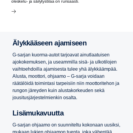
oleskelu- ja säilytystilaa on runsaasti.
Älykkää­seen ajami­seen
G-sarjan kuorma-autot tarjoavat ainutlaatuisen
ajokokemuksen, ja useammilla sisä- ja ulkotilojen
vaihtoehdoilla ajamisesta tulee yhä älykkäämpää.
Alusta, moottori, ohjaamo – G-sarja voidaan
räätälöidä toimintasi tarpeisiin niin moottoritehon ja
rungon järeyden kuin alustakorkeuden sekä
jousitusjärjestelmienkin osalta.
Lisämu­ka­vuutta
G-sarjan ohjaamo on suunniteltu kokonaan uusiksi,
mukaan lukien ohjaamon tuenta, joka vähentää