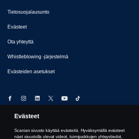
Tietosuojalausunto
Evästeet
Ota yhteyttä
Whistleblowing -järjestelmä
Evästeiden asetukset
Evästeet
© Copyright Scania 2026. Pidätämme oikeuden
muutoksiin. Scania Suomi Oy, Tulkintie 23, 01740
Scanian sivusto käyttää evästeitä. Hyväksymällä evästeet
VANTAA. Puh: +358 10 555 010.
näet sivustolla olevat videot, toimipaikkojen yhteystiedot,