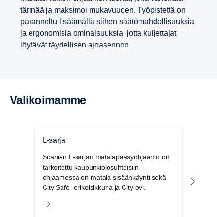
tärinää ja maksimoi mukavuuden. Työpistettä on
paranneltu lisäämällä siihen säätömahdollisuuksia
ja ergonomisia ominaisuuksia, jotta kuljettajat
löytävät täydellisen ajoasennon.
Valikoi­mamme
L-sarja
P-sa
Scanian L-sarjan matalapääsyohjaamo on
Scan
tarkoitettu kaupunkiolosuhteisiin –
ohja
ohjaamossa on matala sisäänkäynti sekä
erino
City Safe -erikoisikkuna ja City‑ovi.
aluej
havai
muiss