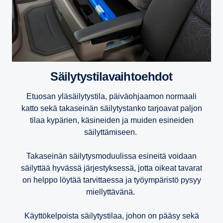
Säily­tys­ti­la­vaih­toehdot
Etuosan yläsäilytystila, päiväohjaamon normaali
katto sekä takaseinän säilytystanko tarjoavat paljon
tilaa kypärien, käsineiden ja muiden esineiden
säilyttämiseen.
Takaseinän säilytysmoduulissa esineitä voidaan
säilyttää hyvässä järjestyksessä, jotta oikeat tavarat
on helppo löytää tarvittaessa ja työympäristö pysyy
miellyttävänä.
Käyttökelpoista säilytystilaa, johon on pääsy sekä