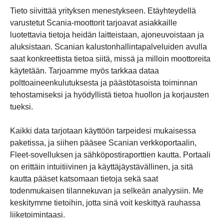
Tieto siivittää yrityksen menestykseen. Etäyhteydellä
varustetut Scania-moottorit tarjoavat asiakkaille
luotettavia tietoja heidän laitteistaan, ajoneuvoistaan ja
aluksistaan. Scanian kalustonhallintapalveluiden avulla
saat konkreettista tietoa siitä, missä ja milloin moottoreita
käytetään. Tarjoamme myös tarkkaa dataa
polttoaineenkulutuksesta ja päästötasoista toiminnan
tehostamiseksi ja hyödyllistä tietoa huollon ja korjausten
tueksi.
Kaikki data tarjotaan käyttöön tarpeidesi mukaisessa
paketissa, ja siihen pääsee Scanian verkkoportaalin,
Fleet-sovelluksen ja sähköpostiraporttien kautta. Portaali
on erittäin intuitiivinen ja käyttäjäystävällinen, ja sitä
kautta pääset katsomaan tietoja sekä saat
todenmukaisen tilannekuvan ja selkeän analyysiin. Me
keskitymme tietoihin, jotta sinä voit keskittyä rauhassa
liiketoimintaasi.