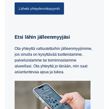
Lähetä yhteydenottopyyntö
Etsi lähin jälleenmyyjäsi
Ota yhteyttä valtuutettuihin jälleenmyyjiimme,
jos sinulla on kysyttävää tuotteistamme,
palveluistamme tai toiminnastamme
Asennus­tuki
alueellasi. Ota yhteyttä jo tänään, niin saat
asiantuntevaa apua ja tukea.
Asennustukeen kuuluu, että Scanian insinöörit
antavat neuvoja, opastusta ja käytännön apua
asennuksen alkuvaiheessa.
Tämä tarkoittaa, että voimajärjestelmä määritetään oikein
ja asennus tapahtuu asianmukaisesti, jolloin tuloksena