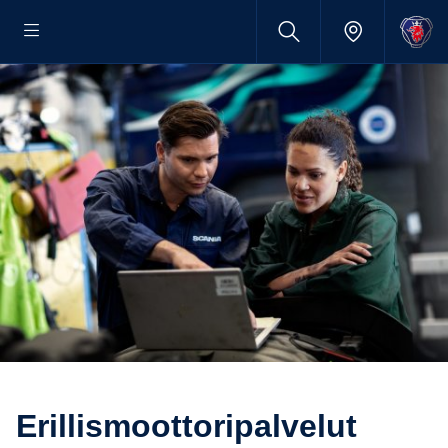
Erillis­moot­to­ri­pal­velut