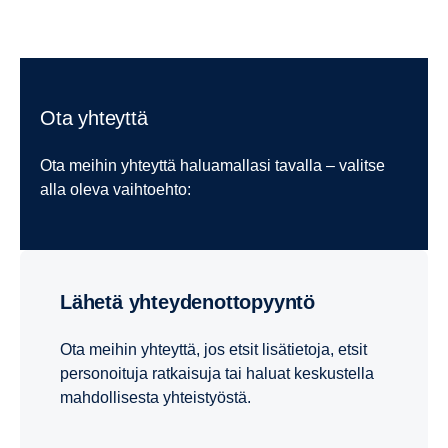
Jotta voimajärjestelmät toimisivat parhaalla
mahdollisella tavalla, ne on määritettävä
käyttötarkoituksen mukaisesti ja asennettava ja
Ota yhteyttä
säädettävä optimaalisesti.
Ota meihin yhteyttä haluamallasi tavalla – valitse
Juuri tämän tekevät Scanian voimajärjestelmien
alla oleva vaihtoehto:
integrointipalvelut, jotka koostuvat asennustuesta ja
tehon optimoinnista. Asiantuntevien insinööriemme tuella
sekä valmistajat että käyttäjät saavat mielenrauhan ja
entistä paremman tuotteen.
Lähetä yhteydenottopyyntö
Lataa esite ja tutustu tarkemmin tarjontaamme.
Ota meihin yhteyttä, jos etsit lisätietoja, etsit
personoituja ratkaisuja tai haluat keskustella
Lataa Voimajärjestelmien integrointipalvelut -esite
mahdollisesta yhteistyöstä.