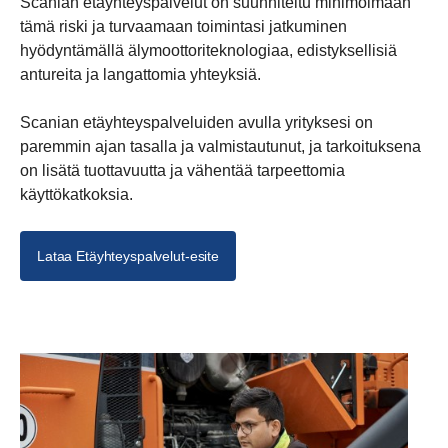
Scanian etäyhteyspalvelut on suunniteltu minimoimaan
tämä riski ja turvaamaan toimintasi jatkuminen
hyödyntämällä älymoottoriteknologiaa, edistyksellisiä
antureita ja langattomia yhteyksiä.
Scanian etäyhteyspalveluiden avulla yrityksesi on
paremmin ajan tasalla ja valmistautunut, ja tarkoituksena
on lisätä tuottavuutta ja vähentää tarpeettomia
käyttökatkoksia.
Lataa Etäyhteyspalvelut-esite