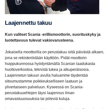
Laajen­nettu takuu
Kun valitset Scania -erillismoottorin, suorituskyky ja
luotettavuus tulevat vakiovarusteena.
Jokaisella moottorilla on perustakuu siitä päivästä alkaen,
jona se rekisteröidään käyttöön. Pidät moottorin
huippukunnossa hyödyntämällä Scanian laadukasta
huoltoverkostoa, teknistä tukea ja alkuperäisosia.
Laajennetun takuun avulla haluamme täydentää
sitoumustamme poikkeukselliseen laatuun ja
ylivertaiseen palveluun. Kyseessä on Scania-
perustakuuehtojen täysi laajennus ilman
omavastuuosuuksia tai piileviä kuluja.