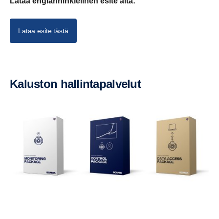
Lataa englanninkielinen esite alta:
Lataa esite tästä
Kaluston hallin­ta­pal­velut