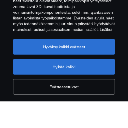
Lakitiedot
näet sivustolla olevat videot, toimipaikkojen yhteystiedot,
zoomattavat 3D -kuvat tuotteista ja
voimansiirtolinjakomponenteista, sekä mm. ajantasaisen
Tietosuojalausunto
listan avoimista työpaikoistamme. Evästeiden avulla näet
myös todennäköisemmin juuri sinun yritystäsi hyödyttävät
Evästeet
mainokset, uutiset ja sosiaalisen median sisällöt. Lisäksi
voimme analysoida verkkosivuliikennettä verkkosivuston
parantamiseksi, kun hyväksyt evästeet. Klikkaamalla
Ota yhteyttä
"Hyväksyn evästeet" annat suostumuksesi kaikkien
Hyväksy kaikki evästeet
evästeiden käyttämiseen sekä tiedon jakamiseen. Voit
Whistleblowing -järjestelmä
muuttaa asetuksia klikkaamalla "Evästeiden asetukset" ja
valitsemalla, mitkä kategoriat hyväksyt. Tarkat tiedot
Hylkää kaikki
Evästeiden asetukset
evästeistä löydät täältä:
Lisätietoja yksityisyydestäsi
Evästeasetukset
© Copyright Scania 2026. Pidätämme oikeuden
muutoksiin. Scania Suomi Oy, Tulkintie 23, 01740