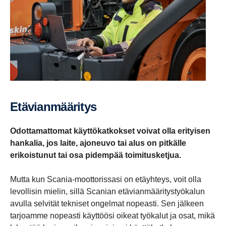
Etävian­mää­ritys
Odottamattomat käyttökatkokset voivat olla erityisen
hankalia, jos laite, ajoneuvo tai alus on pitkälle
erikoistunut tai osa pidempää toimitusketjua.
Mutta kun Scania-moottorissasi on etäyhteys, voit olla
levollisin mielin, sillä Scanian etävianmääritystyökalun
avulla selvität tekniset ongelmat nopeasti. Sen jälkeen
tarjoamme nopeasti käyttöösi oikeat työkalut ja osat, mikä