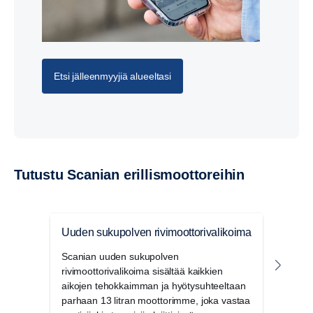
on täydellinen integrointi eri ohjelmisto- ja
laitteistokomponenttien välillä.
Insinöörien osallistuminen suunnitteluun ja toteutukseen
varmistaa, että teollinen prosessi on sujuva, vaatimukset
Etsi jälleenmyyjiä alueeltasi
täyttyvät ja tuote on mahdollisimman luotettava, tehokas
ja vähäpäästöinen.
Tutustu Scanian erillismoottoreihin
Uuden sukupolven rivimoottorivalikoima
Sähk
Scanian uuden sukupolven
Kuten
rivimoottorivalikoima sisältää kaikkien
sähk
aikojen tehokkaimman ja hyötysuhteeltaan
skaal
parhaan 13 litran moottorimme, joka vastaa
sovel