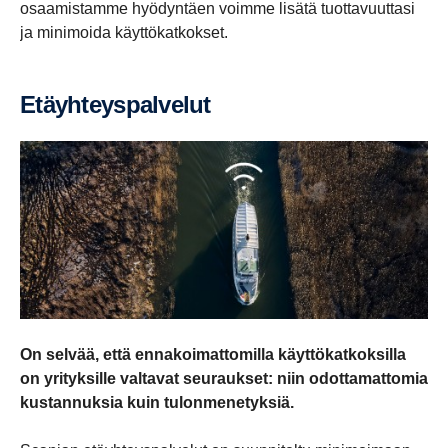
osaamistamme hyödyntäen voimme lisätä tuottavuuttasi
ja minimoida käyttökatkokset.
Etäyh­teys­pal­velut
On selvää, että ennakoimattomilla käyttökatkoksilla
on yrityksille valtavat seuraukset: niin odottamattomia
kustannuksia kuin tulonmenetyksiä.