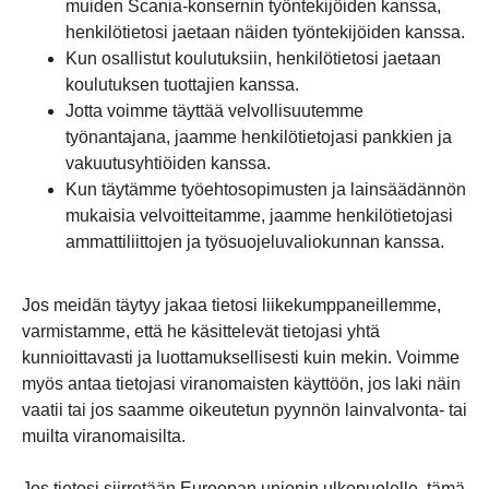
muiden Scania-konsernin työntekijöiden kanssa,
henkilötietosi jaetaan näiden työntekijöiden kanssa.
Kun osallistut koulutuksiin, henkilötietosi jaetaan
koulutuksen tuottajien kanssa.
Jotta voimme täyttää velvollisuutemme
työnantajana, jaamme henkilötietojasi pankkien ja
vakuutusyhtiöiden kanssa.
Kun täytämme työehtosopimusten ja lainsäädännön
mukaisia velvoitteitamme, jaamme henkilötietojasi
ammattiliittojen ja työsuojeluvaliokunnan kanssa.
Jos meidän täytyy jakaa tietosi liikekumppaneillemme,
varmistamme, että he käsittelevät tietojasi yhtä
kunnioittavasti ja luottamuksellisesti kuin mekin. Voimme
myös antaa tietojasi viranomaisten käyttöön, jos laki näin
vaatii tai jos saamme oikeutetun pyynnön lainvalvonta- tai
muilta viranomaisilta.
Jos tietosi siirretään Euroopan unionin ulkopuolelle, tämä