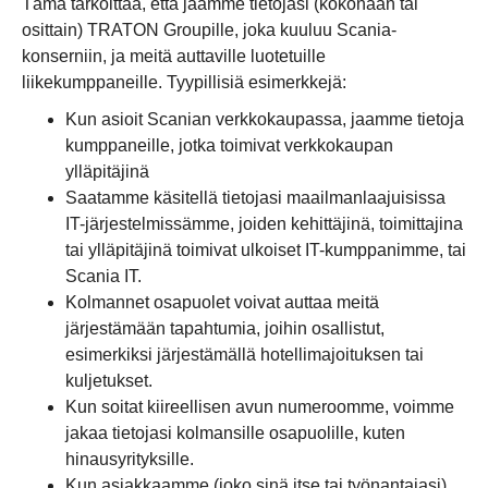
Tämä tarkoittaa, että jaamme tietojasi (kokonaan tai
osittain) TRATON Groupille, joka kuuluu Scania-
konserniin, ja meitä auttaville luotetuille
liikekumppaneille. Tyypillisiä esimerkkejä:
Kun asioit Scanian verkkokaupassa, jaamme tietoja
kumppaneille, jotka toimivat verkkokaupan
ylläpitäjinä
Saatamme käsitellä tietojasi maailmanlaajuisissa
IT-järjestelmissämme, joiden kehittäjinä, toimittajina
tai ylläpitäjinä toimivat ulkoiset IT-kumppanimme, tai
Scania IT.
Kolmannet osapuolet voivat auttaa meitä
järjestämään tapahtumia, joihin osallistut,
esimerkiksi järjestämällä hotellimajoituksen tai
kuljetukset.
Kun soitat kiireellisen avun numeroomme, voimme
jakaa tietojasi kolmansille osapuolille, kuten
hinausyrityksille.
Kun asiakkaamme (joko sinä itse tai työnantajasi)