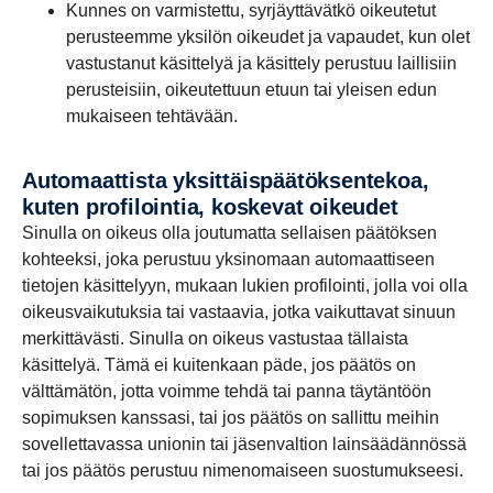
Kunnes on varmistettu, syrjäyttävätkö oikeutetut
perusteemme yksilön oikeudet ja vapaudet, kun olet
vastustanut käsittelyä ja käsittely perustuu laillisiin
perusteisiin, oikeutettuun etuun tai yleisen edun
mukaiseen tehtävään.
Automaattista yksittäispäätöksentekoa,
kuten profilointia, koskevat oikeudet
Sinulla on oikeus olla joutumatta sellaisen päätöksen
kohteeksi, joka perustuu yksinomaan automaattiseen
tietojen käsittelyyn, mukaan lukien profilointi, jolla voi olla
oikeusvaikutuksia tai vastaavia, jotka vaikuttavat sinuun
merkittävästi. Sinulla on oikeus vastustaa tällaista
käsittelyä. Tämä ei kuitenkaan päde, jos päätös on
välttämätön, jotta voimme tehdä tai panna täytäntöön
sopimuksen kanssasi, tai jos päätös on sallittu meihin
sovellettavassa unionin tai jäsenvaltion lainsäädännössä
tai jos päätös perustuu nimenomaiseen suostumukseesi.