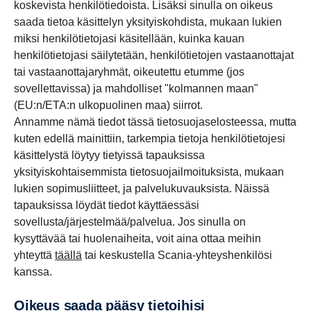
koskevista henkilötiedoista. Lisäksi sinulla on oikeus
saada tietoa käsittelyn yksityiskohdista, mukaan lukien
miksi henkilötietojasi käsitellään, kuinka kauan
henkilötietojasi säilytetään, henkilötietojen vastaanottajat
tai vastaanottajaryhmät, oikeutettu etumme (jos
sovellettavissa) ja mahdolliset "kolmannen maan"
(EU:n/ETA:n ulkopuolinen maa) siirrot.
Annamme nämä tiedot tässä tietosuojaselosteessa, mutta
kuten edellä mainittiin, tarkempia tietoja henkilötietojesi
käsittelystä löytyy tietyissä tapauksissa
yksityiskohtaisemmista tietosuojailmoituksista, mukaan
lukien sopimusliitteet, ja palvelukuvauksista. Näissä
tapauksissa löydät tiedot käyttäessäsi
sovellusta/järjestelmää/palvelua. Jos sinulla on
kysyttävää tai huolenaiheita, voit aina ottaa meihin
yhteyttä
täällä
tai keskustella Scania-yhteyshenkilösi
kanssa.
Oikeus saada pääsy tietoihisi