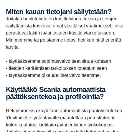
Miten kauan tietojani säilytetään?
Joitakin henkilötietojen käsittelytarkoituksia ja tietojen
säilyttämistä koskevat omat yksittäiset vaatimukset, jotka
perustuvat lakiin ja/tai tietojen käsittelytarkoitukseen.
Minimoimme tai poistamme tietosi heti kun niitä ei enää
tarvita
• täyttääksemme sopimusvelvoitteet sinua kohtaan
• tietojen keräämisen tarkoituksen toteutumiseen
• täyttääksemme oikeudelliset velvoitteemme.
Käyttääkö Scania automaattista
päätöksentekoa ja profilointia?
Rekrytoinnissa käytetään automaattista päätöksentekoa.
Yksittäiselle työtehtävälle määritellään peruskriteerit,
kuten koulutus, kielitaito ja/tai erityinen työkokemus.
Työnhakijan pätevyyttä verrataan työn kriteereihin. Jos