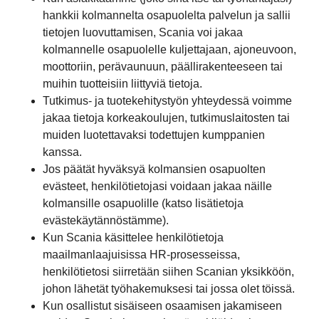
hankkii kolmannelta osapuolelta palvelun ja sallii
tietojen luovuttamisen, Scania voi jakaa
kolmannelle osapuolelle kuljettajaan, ajoneuvoon,
moottoriin, perävaunuun, päällirakenteeseen tai
muihin tuotteisiin liittyviä tietoja.
Tutkimus- ja tuotekehitystyön yhteydessä voimme
jakaa tietoja korkeakoulujen, tutkimuslaitosten tai
muiden luotettavaksi todettujen kumppanien
kanssa.
Jos päätät hyväksyä kolmansien osapuolten
evästeet, henkilötietojasi voidaan jakaa näille
kolmansille osapuolille (katso lisätietoja
evästekäytännöstämme).
Kun Scania käsittelee henkilötietoja
maailmanlaajuisissa HR-prosesseissa,
henkilötietosi siirretään siihen Scanian yksikköön,
johon lähetät työhakemuksesi tai jossa olet töissä.
Kun osallistut sisäiseen osaamisen jakamiseen