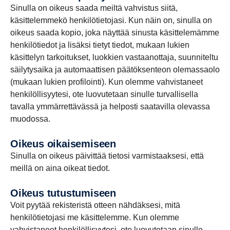
Sinulla on oikeus saada meiltä vahvistus siitä,
käsittelemmekö henkilötietojasi. Kun näin on, sinulla on
oikeus saada kopio, joka näyttää sinusta käsittelemämme
henkilötiedot ja lisäksi tietyt tiedot, mukaan lukien
käsittelyn tarkoitukset, luokkien vastaanottaja, suunniteltu
säilytysaika ja automaattisen päätöksenteon olemassaolo
(mukaan lukien profilointi). Kun olemme vahvistaneet
henkilöllisyytesi, ote luovutetaan sinulle turvallisella
tavalla ymmärrettävässä ja helposti saatavilla olevassa
muodossa.
Oikeus oikaisemiseen
Sinulla on oikeus päivittää tietosi varmistaaksesi, että
meillä on aina oikeat tiedot.
Oikeus tutustumiseen
Voit pyytää rekisteristä otteen nähdäksesi, mitä
henkilötietojasi me käsittelemme. Kun olemme
vahvistaneet henkilöllisyytesi, ote luovutetaan sinulle