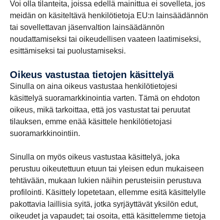
Voi olla tilanteita, joissa edellä mainittua ei sovelleta, jos
meidän on käsiteltävä henkilötietoja EU:n lainsäädännön
tai sovellettavan jäsenvaltion lainsäädännön
noudattamiseksi tai oikeudellisen vaateen laatimiseksi,
esittämiseksi tai puolustamiseksi.
Oikeus vastustaa tietojen käsittelyä
Sinulla on aina oikeus vastustaa henkilötietojesi
käsittelyä suoramarkkinointia varten. Tämä on ehdoton
oikeus, mikä tarkoittaa, että jos vastustat tai peruutat
tilauksen, emme enää käsittele henkilötietojasi
suoramarkkinointiin.
Sinulla on myös oikeus vastustaa käsittelyä, joka
perustuu oikeutettuun etuun tai yleisen edun mukaiseen
tehtävään, mukaan lukien näihin perusteisiin perustuva
profilointi. Käsittely lopetetaan, ellemme esitä käsittelylle
pakottavia laillisia syitä, jotka syrjäyttävät yksilön edut,
oikeudet ja vapaudet; tai osoita, että käsittelemme tietoja