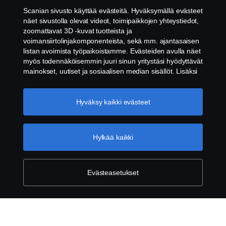
Ota yhteyttä
Scanian sivusto käyttää evästeitä. Hyväksymällä evästeet
näet sivustolla olevat videot, toimipaikkojen yhteystiedot,
Whistleblowing -järjestelmä
zoomattavat 3D -kuvat tuotteista ja
voimansiirtolinjakomponenteista, sekä mm. ajantasaisen
listan avoimista työpaikoistamme. Evästeiden avulla näet
Evästeiden asetukset
myös todennäköisemmin juuri sinun yritystäsi hyödyttävät
mainokset, uutiset ja sosiaalisen median sisällöt. Lisäksi
voimme analysoida verkkosivuliikennettä verkkosivuston
parantamiseksi, kun hyväksyt evästeet. Klikkaamalla
"Hyväksyn evästeet" annat suostumuksesi kaikkien
Hyväksy kaikki evästeet
evästeiden käyttämiseen sekä tiedon jakamiseen. Voit
muuttaa asetuksia klikkaamalla "Evästeiden asetukset" ja
valitsemalla, mitkä kategoriat hyväksyt. Tarkat tiedot
Hylkää kaikki
© Copyright Scania 2026. Pidätämme oikeuden
evästeistä löydät täältä:
Lisätietoja yksityisyydestäsi
muutoksiin. Scania Suomi Oy, Tulkintie 23, 01740
VANTAA. Puh: +358 10 555 010.
Evästeasetukset