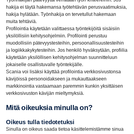
hakija ei täytä hakemansa työtehtävän perusvaatimuksia,
hakija hylätään. Työnhakija on tervetullut hakemaan
muita tehtäviä.
Profilointia käytetään valittaessa työntekijöitä sisäisiin
yksilöllisiin kehitysohjelmiin. Profilointi perustuu
muodollisiin pätevyystesteihin, persoonallisuustesteihin
ja logiikkakykytesteihin. Jos henkilö hyväksytään, profiilia
käytetään yksilöllisen kehitysohjelman suunnitteluun
jokaiselle osallistuvalle työntekijälle.
Scania voi lisäksi käyttää profilointia verkkosivustonsa
kävijöissä personoidakseen ja mukauttaakseen
markkinointia vastaamaan paremmin kunkin yksittäisen
verkkosivuston kävijän mieltymyksiä.
Mitä oikeuksia minulla on?
Oikeus tulla tiedotetuksi
Sinulla on oikeus saada tietoa käsittelemistämme sinua