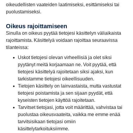
oikeudellisten vaateiden laatimiseksi, esittämiseksi tai
puolustamiseksi.
Oikeus rajoittamiseen
Sinulla on oikeus pyytää tietojesi käsittelyn väliaikaista
rajoittamista. Käsittelyä voidaan rajoittaa seuraavissa
tilanteissa:
Uskot tietojesi olevan virheellisiä ja olet siksi
pyytänyt meitä korjaamaan ne. Voit pyytää, että
tietojesi käsittelyä rajoitetaan siksi ajaksi, kun
tarkistamme tietojesi oikeellisuuden.
Tietojen käsittely on lainvastaista, mutta vastustat
tietojesi poistamista ja sen sijaan pyydät, että
kyseisten tietojen käyttöä rajoitetaan.
Tarvitset tietojasi, jotta voit määrittää, vahvistaa tai
puolustaa oikeusvaateita, vaikka me emme enää
tarvitsisikaan tietojasi omiin
käsittelytarkoituksiimme.