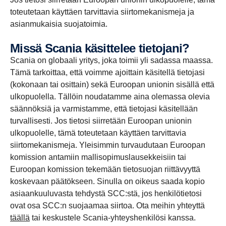
toteutetaan käyttäen tarvittavia siirtomekanismeja ja
asianmukaisia suojatoimia.
Missä Scania käsittelee tietojani?
Scania on globaali yritys, joka toimii yli sadassa maassa.
Tämä tarkoittaa, että voimme ajoittain käsitellä tietojasi
(kokonaan tai osittain) sekä Euroopan unionin sisällä että
ulkopuolella. Tällöin noudatamme aina olemassa olevia
säännöksiä ja varmistamme, että tietojasi käsitellään
turvallisesti. Jos tietosi siirretään Euroopan unionin
ulkopuolelle, tämä toteutetaan käyttäen tarvittavia
siirtomekanismeja. Yleisimmin turvaudutaan Euroopan
komission antamiin mallisopimuslausekkeisiin tai
Euroopan komission tekemään tietosuojan riittävyyttä
koskevaan päätökseen. Sinulla on oikeus saada kopio
asiaankuuluvasta tehdystä SCC:stä, jos henkilötietosi
ovat osa SCC:n suojaamaa siirtoa. Ota meihin yhteyttä
täällä
tai keskustele Scania-yhteyshenkilösi kanssa.