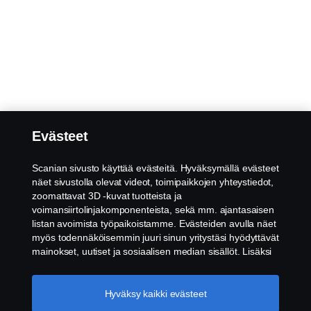
Evästeet
Scanian sivusto käyttää evästeitä. Hyväksymällä evästeet
näet sivustolla olevat videot, toimipaikkojen yhteystiedot,
zoomattavat 3D -kuvat tuotteista ja
voimansiirtolinjakomponenteista, sekä mm. ajantasaisen
listan avoimista työpaikoistamme. Evästeiden avulla näet
myös todennäköisemmin juuri sinun yritystäsi hyödyttävät
mainokset, uutiset ja sosiaalisen median sisällöt. Lisäksi
voimme analysoida verkkosivuliikennettä verkkosivuston
parantamiseksi, kun hyväksyt evästeet. Klikkaamalla
"Hyväksyn evästeet" annat suostumuksesi kaikkien
Hyväksy kaikki evästeet
evästeiden käyttämiseen sekä tiedon jakamiseen. Voit