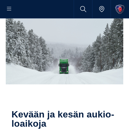
Kevään ja kesän aukio­
loai­koja