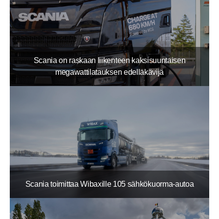
Scania on raskaan liikenteen kaksisuuntaisen
megawattilatauksen edelläkävijä
Scania toimittaa Wibaxille 105 sähkökuorma-autoa