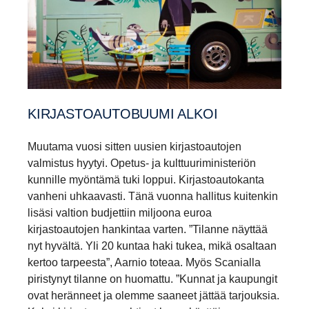
KIRJAS­TOAU­TO­BUUMI ALKOI
Muutama vuosi sitten uusien kirjastoautojen
valmistus hyytyi. Opetus- ja kulttuuriministeriön
kunnille myöntämä tuki loppui. Kirjastoautokanta
vanheni uhkaavasti. Tänä vuonna hallitus kuitenkin
lisäsi valtion budjettiin miljoona euroa
kirjastoautojen hankintaa varten. ”Tilanne näyttää
nyt hyvältä. Yli 20 kuntaa haki tukea, mikä osaltaan
kertoo tarpeesta”, Aarnio toteaa. Myös Scanialla
piristynyt tilanne on huomattu. ”Kunnat ja kaupungit
ovat heränneet ja olemme saaneet jättää tarjouksia.