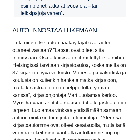
esiin pienet jakkarat työpajoja – tai
leikkipajoja varten".
AUTO INNOSTAA LUKEMAAN
Entä miten itse auton pääkäyttäjät ovat auton
ottaneet vastaan? ”Lapset ovat olleet siitä
innoissaan. Osa aikuisista on ihmetellyt, että mihin
Helsingissä tarvitaan kirjastoautoa, koska meillä on
37 kirjaston hyvä verkosto. Monesta päiväkodista ja
koulusta on kuitenkin hankala matka kirjastoon,
mutta kirjastoautoon on helppo tulla ryhmän
kanssa”, kirjastonjohtaja Mari Luolamaa kertoo.
Myös harvaan asutulla maaseudulla kirjastoauto on
tarpeen. Luolamaa vinkkaa yhdistämään samaan
autoon muitakin toimijoita ja toimintoja. ”Yleensä
kirjastoautomme ovat olleet kesätauolla, mutta tänä
vuonna kokeilimme vanhalla autollamme pop up -