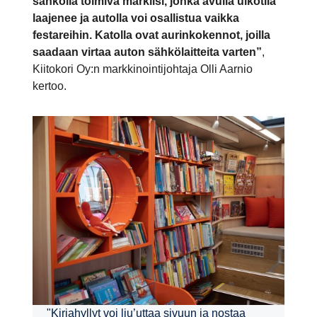
sähköllä toimiva markiisi, jonka avulla ulkotila
laajenee ja autolla voi osallistua vaikka
festareihin. Katolla ovat aurinkokennot, joilla
saadaan virtaa auton sähkölaitteita varten”
,
Kiitokori Oy:n markkinointijohtaja Olli Aarnio
kertoo.
"Kirjahyllyt voi liu’uttaa sivuun ja nostaa