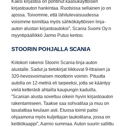
Kaksi kirjastoa on pohtinut kaasukäyttöisen
kirjastoauton hankintaa. Ruotsissa sellainen jo on
ajossa. Toivomme, että lähitulevaisuudessa
voisimme toimittaa myös sähkökäyttöisen linja-
auton alustan kirjastoautoksi”, Scania Suomi Oy:n
myyntipäällikkö Jarmo Putus kertoo.
STOORIN POHJALLA SCANIA
Kiitokori rakensi Stoorin Scania-linja-auton
alustalle. Sadut ja tietokirjat liikkuvat 9-litraisen ja
320-hevosvoimaisen moottorin voimin. Pituutta
autolla on 12-metriä eli tarpeeksi, jotta se kääntyy
vielä ketterästi ahtailla kaupungin kaduilla.
”Scanian alusta soveltuu oikein hyvin kirjastoauton
rakentamiseen. Taakse saa sohvatilaa ja muu on
tasalattiaa keulaan asti. Etuosa toimii paitsi
ohjaamona myös kuljettajan taukotilana, jossa on
keittiökaappi”, Aarnio summaa. Auton suurin sallittu