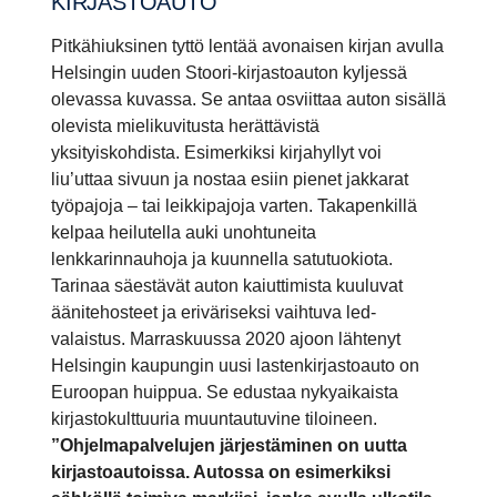
KIRJAS­TOAUTO
Pitkähiuksinen tyttö lentää avonaisen kirjan avulla
Helsingin uuden Stoori-kirjastoauton kyljessä
olevassa kuvassa. Se antaa osviittaa auton sisällä
olevista mielikuvitusta herättävistä
yksityiskohdista. Esimerkiksi kirjahyllyt voi
liu’uttaa sivuun ja nostaa esiin pienet jakkarat
työpajoja – tai leikkipajoja varten.
Takapenkillä
kelpaa heilutella auki unohtuneita
lenkkarinnauhoja ja kuunnella satutuokiota.
Tarinaa säestävät auton kaiuttimista kuuluvat
äänitehosteet ja eriväriseksi vaihtuva led-
valaistus. Marraskuussa 2020 ajoon lähtenyt
Helsingin kaupungin uusi lastenkirjastoauto on
Euroopan huippua. Se edustaa nykyaikaista
kirjastokulttuuria muuntautuvine tiloineen.
”Ohjelmapalvelujen järjestäminen on uutta
kirjastoautoissa. Autossa on esimerkiksi