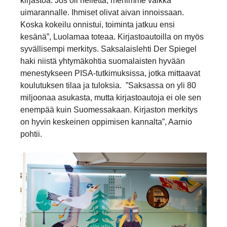
kirjastoa. Jos oli hellettä, menimme vaikka
uimarannalle. Ihmiset olivat aivan innoissaan.
Koska kokeilu onnistui, toiminta jatkuu ensi
kesänä”, Luolamaa toteaa. Kirjastoautoilla on myös
syvällisempi merkitys. Saksalaislehti Der Spiegel
haki niistä yhtymäkohtia suomalaisten hyvään
menestykseen PISA-tutkimuksissa, jotka mittaavat
koulutuksen tilaa ja tuloksia. ”Saksassa on yli 80
miljoonaa asukasta, mutta kirjastoautoja ei ole sen
enempää kuin Suomessakaan. Kirjaston merkitys
on hyvin keskeinen oppimisen kannalta”, Aarnio
pohtii.