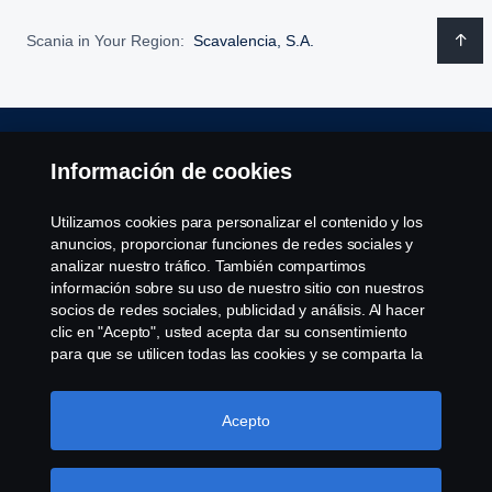
Scania in Your Region:
Scavalencia, S.A.
Aviso Legal
Información de cookies
Declaración de Privacidad
Utilizamos cookies para personalizar el contenido y los
anuncios, proporcionar funciones de redes sociales y
Política de cookies
analizar nuestro tráfico. También compartimos
información sobre su uso de nuestro sitio con nuestros
socios de redes sociales, publicidad y análisis. Al hacer
Cookie settings
clic en "Acepto", usted acepta dar su consentimiento
para que se utilicen todas las cookies y se comparta la
información. También puede administrar sus cookies
haciendo clic en "Configuración de cookies" y
seleccionando las categorías que desea aceptar. Para
Acepto
obtener una explicación más detallada de cómo
utilizamos las cookies, visite nuestra sección de cookies,
que puede encontrar haciendo clic en el enlace debajo