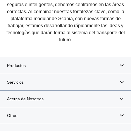
Conectividad
seguras e inteligentes, debemos centrarnos en las áreas
produciendo rápidamente y Scania ha elaborado una hoja
correctas. Al combinar nuestras fortalezas clave, como la
de ruta de electrificación que adopta un enfoque
La conectividad digital y el intercambio de datos son
Economía de combustible
Tiempo de actividad
Combustibles alternativos
Combustibles renovables
Sistemas de seguridad para el futuro
multifacético del transporte electrificado, incluida la
factores clave para hacer realidad el transporte sostenible.
plataforma modular de Scania, con nuevas formas de
Ecolution
Seguridad vial
Reduzca los costos de combustible y aumente el
Los servicios personalizados te mantienen en marcha.
Hasta que otras soluciones sean más viables, como la
Los biocombustibles sostenibles suelen ser una solución
investigación de diferentes tipos de tecnologías híbridas de
Al permitir la coordinación y el control de sistemas
El panel de control digital Smart Dash de Scania es el puerta
trabajar, estamos desarrollando rápidamente las ideas y
rendimiento: descubra cómo los camiones, motores y
Explora nuestros servicios de tiempo de actividad para
Ecolution by Scania es un programa de colaboración entre
electrificación, los biocombustibles son la mejor y, en
eficiente tanto en términos de costes como de CO2 y, a
biocombustible y vehículos totalmente eléctricos. Hemos
completos, los vehículos conectados y autónomos pueden
En Scania, diseñamos camiones y autobuses más seguros
de enlace de la tecnología inteligente que hace que los
tecnologías que darán forma al sistema del transporte del
herramientas de flota inteligentes de ingeniería de precisión
descubrir cómo creamos soluciones a medida que te
empresarios y Scania que reduce el consumo de
algunos casos, la única opción disponible para reducir en
veces, la única opción viable para algunas aplicaciones y
hecho la promesa de lanzar a partir de ahora un nuevo
mejorar la eficiencia y la seguridad, además de reducir en
con características de seguridad avanzadas, respaldados
camiones y autobuses de Scania estén listos para las
futuro.
de Scania maximizan la eficiencia del combustible.
permiten aumentar tu productividad.
combustible y las emisiones de CO2.
gran medida las emisiones de carbono a corto plazo.
mercados de transporte.
vehículo eléctrico cada año.
gran medida las emisiones de CO2.
por generaciones de investigación.
normas de seguridad generales actualizadas de la UE.
Productos
Servicios
Acerca de Nosotros
Otros