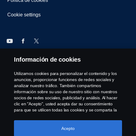
Política de cookies
Cookie settings
Información de cookies
© Copyright Scania 2022 All rights reserved. Scania
CV AB (publ), SE-151 87 Södertälje, Sweden, Tel:
Utilizamos cookies para personalizar el contenido y los
+46-8-55 38 10 00, Fax: +46-8-55 38 10 37.
anuncios, proporcionar funciones de redes sociales y
analizar nuestro tráfico. También compartimos
información sobre su uso de nuestro sitio con nuestros
socios de redes sociales, publicidad y análisis. Al hacer
clic en "Acepto", usted acepta dar su consentimiento
para que se utilicen todas las cookies y se comparta la
información. También puede administrar sus cookies
haciendo clic en "Configuración de cookies" y
seleccionando las categorías que desea aceptar. Para
Acepto
obtener una explicación más detallada de cómo