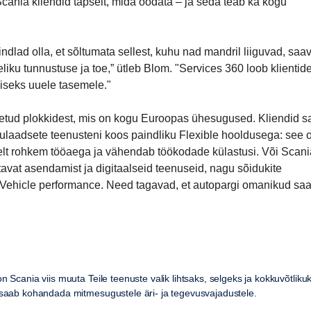
cania kliendid täpselt, mida oodata – ja seda teab ka kogu
lad olla, et sõltumata sellest, kuhu nad mandril liiguvad, saa
iku tunnustuse ja toe,” ütleb Blom. "Services 360 loob klientid
miseks uuele tasemele."
tletud plokkidest, mis on kogu Euroopas ühesugused. Kliendid 
nulaadsete teenusteni koos paindliku Flexible hooldusega: see 
selt rohkem tööaega ja vähendab töökodade külastusi. Või Scani
avat asendamist ja digitaalseid teenuseid, nagu sõidukite
s Vehicle performance. Need tagavad, et autopargi omanikud sa
n Scania viis muuta Teile teenuste valik lihtsaks, selgeks ja kokkuvõtliku
 saab kohandada mitmesugustele äri- ja tegevusvajadustele.