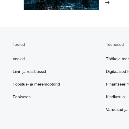
Tooted
Teenused
Veokid
Töökoja tee
Liini- ja reisibussid
Digitaalsed 
Tööstus- ja meremootorid
Finantseeri
Fookuses
Kindlustus
Varuosad ja 