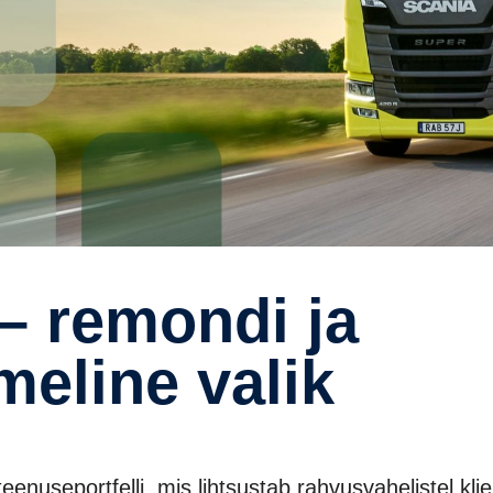
eline valik
enuseportfelli, mis lihtsustab rahvusvahelistel klie