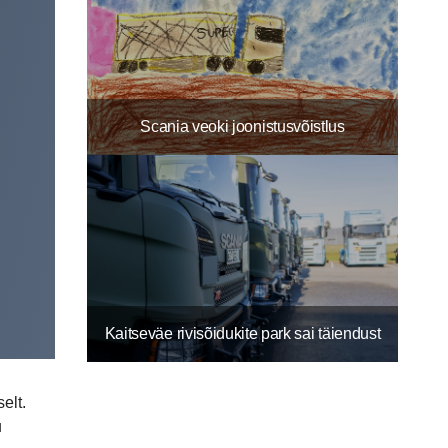
Scania veoki joonistusvõistlus
Kaitseväe rivisõidukite park sai täiendust
elt.
u