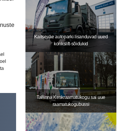
enuste
Kaitseväe autoparki lisanduvad uued
konkslift-sõidukid
ael
oel
ta
Tallinna Keskraamatukogu sai uue
raamatukogubussi