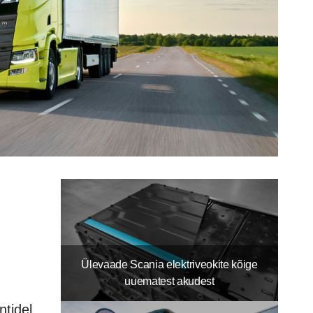
Ülevaade Scania elektriveokite kõige
uuematest akudest
ntidel