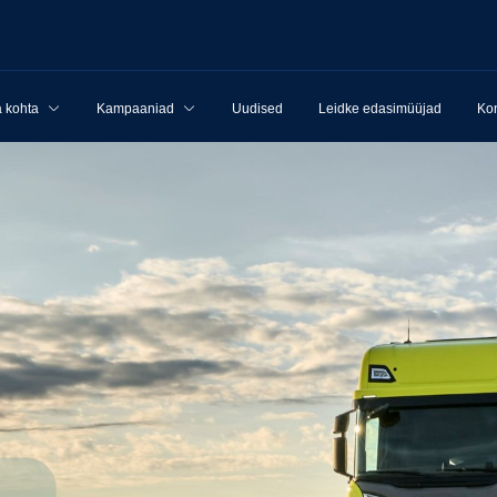
 kohta
Kampaaniad
Uudised
Leidke edasimüüjad
Kon