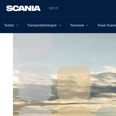
EESTI
Tooted
Transporditoimingud
Teenused
Teave Scania