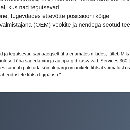
al, kus nad tegutsevad.
ne, tugevdades ettevõtte positsiooni kõige
valmistajana (OEM) veokite ja nendega seotud te
vad ja tegutsevad samaaegselt üha enamates riikides,“ ütleb Mik
riüleselt üha sagedamini ja autopargid kasvavad. Services 360 t
es suudab pakkuda sõidukipargi omanikele lihtsat võimalust os
ahendustele lihtsa ligipääsu."