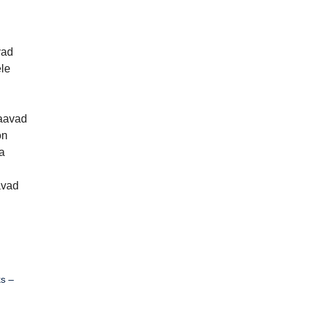
vad
ele
saavad
on
a
avad
ks –