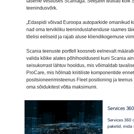
taseme vestluses Scaniaga. Seejärel teavad kõik S
teenindusvõrk.
„Edaspidi võivad Euroopa autoparkide omanikud kind
nad oma tervikliku teeninduslahenduse raames täiel
tõelisi eeliseid ja rajab aluse kliendikogemuse vii
Scania teenuste portfell koosneb eelnevalt määra
valida kõike alates põhihooldusest kuni Scania ai
seisukorrast lähtuv hooldus, mis võimaldab tavali
ProCare, mis hõlmab kriitiliste komponentide ennet
positsioneerimisteenus Fleet positioning ja teenu
oma sõidukitest võtta maksimumi.
Services 360
Services 360 o
paketid, mida