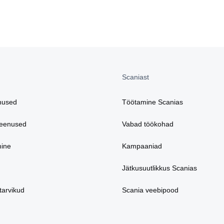
Scaniast
nused
Töötamine Scanias
teenused
Vabad töökohad
mine
Kampaaniad
Jätkusuutlikkus Scanias
tarvikud
Scania veebipood