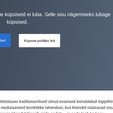
ie küpsiseid ei luba. Selle sisu nägemiseks lubage
küpsised.
aded
Küpsise poliitika link
ööstuses traditsiooniliselt olnud enamasti korraldatud riigipõhis
 modulaarseid terviklikke lahendusi, kus kliendid määravad sis