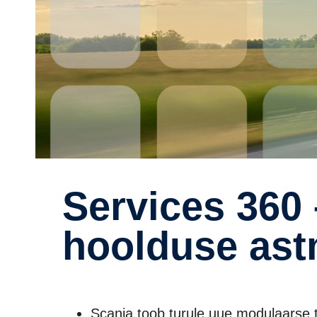
Services 360 – remondi ja
hoolduse astm
Scania toob turule uue modulaarse te