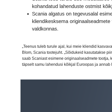
kohandatud lahenduste ostmist kõikj
Scania algatus on tegevusalal esime
kliendikesksema originaalseadmete 
valdkonnas.
„Teenus tuleb turule ajal, kui meie kliendid kasva
Blom, Scania tootejuht. „Sõidukeid kasutatakse pii
saab Scaniast esimene originaalseadmete tootja, k
täpselt samu lahendusi kõikjal Euroopas ja annab l