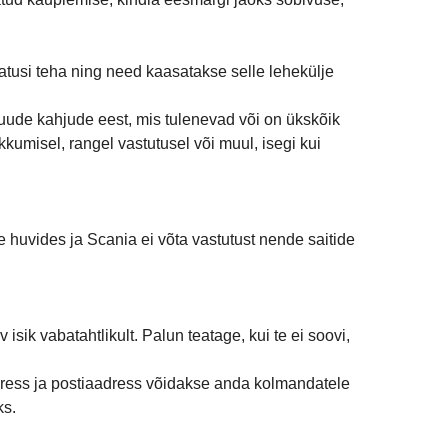
atusi teha ning need kaasatakse selle lehekülje
 muude kahjude eest, mis tulenevad või on ükskõik
kkumisel, rangel vastutusel või muul, isegi kui
e huvides ja Scania ei võta vastutust nende saitide
ik vabatahtlikult. Palun teatage, kui te ei soovi,
adress ja postiaadress võidakse anda kolmandatele
ks.