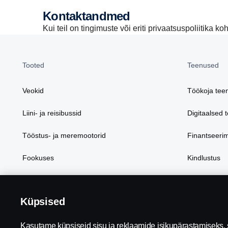
Kontaktandmed
Kui teil on tingimuste või eriti privaatsuspoliitika 
Tooted
Teenused
Veokid
Töökoja tee
Liini- ja reisibussid
Digitaalsed 
Tööstus- ja meremootorid
Finantseeri
Fookuses
Kindlustus
Varuosad ja 
Küpsised
Kasutame küpsiseid sisu ja reklaamide isikupärastamiseks,