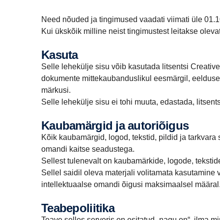
Need nõuded ja tingimused vaadati viimati üle 01.
Kui ükskõik milline neist tingimustest leitakse olev
Kasuta
Selle lehekülje sisu võib kasutada litsentsi Creati
dokumente mittekaubanduslikul eesmärgil, eeldusel, 
märkusi.
Selle lehekülje sisu ei tohi muuta, edastada, litsen
Kaubamärgid ja autoriõigus
Kõik kaubamärgid, logod, tekstid, pildid ja tarkvara 
omandi kaitse seadustega.
Sellest tulenevalt on kaubamärkide, logode, tekstide
Sellel saidil oleva materjali volitamata kasutamine v
intellektuaalse omandi õigusi maksimaalsel määral
Teabepoliitika
Teave selles serveris on esitatud „nagu on“, ilma m