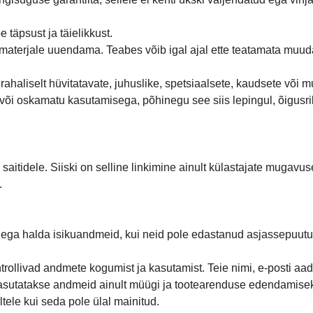
 täpsust ja täielikkust.
i materjale uuendama. Teabes võib igal ajal ette teatamata muud
 rahaliselt hüvitatavate, juhuslike, spetsiaalsete, kaudsete või
e või oskamatu kasutamisega, põhinegu see siis lepingul, õigusri
aitidele. Siiski on selline linkimine ainult külastajate mugavus
.
ega halda isikuandmeid, kui neid pole edastanud asjassepuutuv is
ntrollivad andmete kogumist ja kasutamist. Teie nimi, e-posti a
kasutatakse andmeid ainult müügi ja tootearenduse edendamise
ele kui seda pole ülal mainitud.