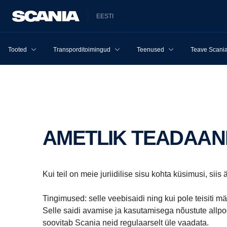
EESTI
Tooted
Transporditoimingud
Teenused
Teave Scania
AMETLIK TEADAA
Kui teil on meie juriidilise sisu kohta küsimusi, si
Tingimused: selle veebisaidi ning kui pole teisiti m
Selle saidi avamise ja kasutamisega nõustute allpo
soovitab Scania neid regulaarselt üle vaadata.