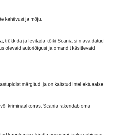
te kehtivust ja mõju.
, trükkida ja levitada kõiki Scania siin avaldatud
s olevaid autoriõigusi ja omandit käsitlevaid
astupidist märgitud, ja on kaitstud intellektuaalse
il- või kriminaalkorras. Scania rakendab oma
hjatud kauplemise, kindla eesmärgi jaoks sobivuse,