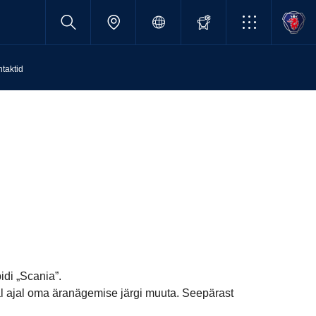
taktid
idi „Scania”.
gal ajal oma äranägemise järgi muuta. Seepärast