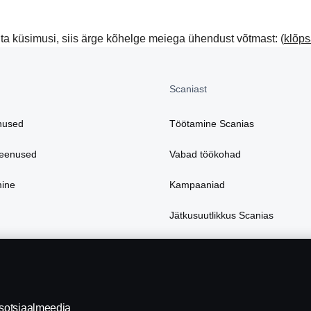
kohta küsimusi, siis ärge kõhelge meiega ühendust võtmast: (
klõps
Scaniast
nused
Töötamine Scanias
teenused
Vabad töökohad
mine
Kampaaniad
Jätkusuutlikkus Scanias
tarvikud
Scania veebipood
 sotsiaalmeedia