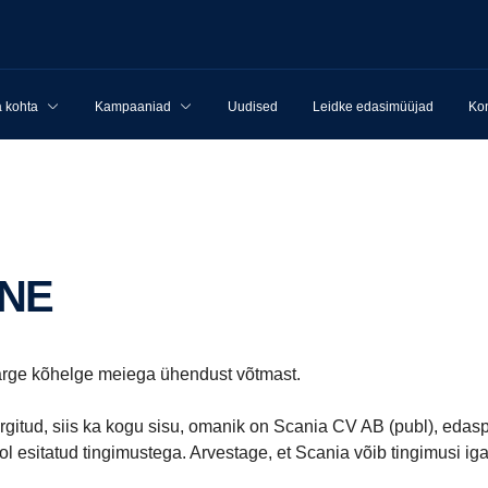
 kohta
Kampaaniad
Uudised
Leidke edasimüüjad
Kon
NNE
is ärge kõhelge meiega ühendust võtmast.
ärgitud, siis ka kogu sisu, omanik on Scania CV AB (publ), edasp
ol esitatud tingimustega. Arvestage, et Scania võib tingimusi i