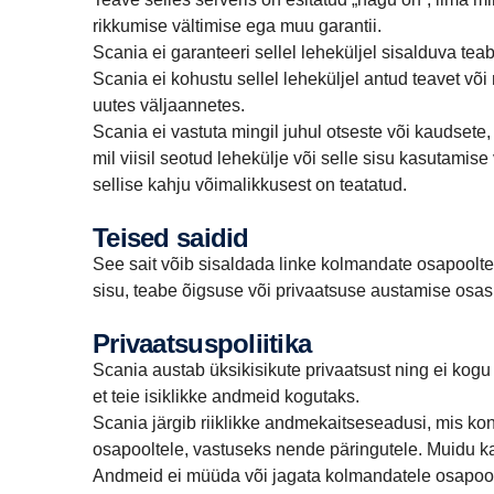
rikkumise vältimise ega muu garantii.
Scania ei garanteeri sellel leheküljel sisalduva teabe
Scania ei kohustu sellel leheküljel antud teavet võ
uutes väljaannetes.
Scania ei vastuta mingil juhul otseste või kaudsete,
mil viisil seotud lehekülje või selle sisu kasutamis
sellise kahju võimalikkusest on teatatud.
Teised saidid
See sait võib sisaldada linke kolmandate osapoolte s
sisu, teabe õigsuse või privaatsuse austamise osas
Privaatsuspoliitika
Scania austab üksikisikute privaatsust ning ei kogu 
et teie isiklikke andmeid kogutaks.
Scania järgib riiklikke andmekaitseseadusi, mis ko
osapooltele, vastuseks nende päringutele. Muidu 
Andmeid ei müüda või jagata kolmandatele osapoolt