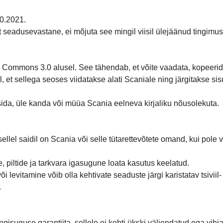
10.2021.
at seadusevastane, ei mõjuta see mingil viisil ülejäänud tingimus
ve Commons 3.0 alusel. See tähendab, et võite vaadata, kopeerida
et sellega seoses viidatakse alati Scaniale ning järgitakse sisu
tsida, üle kanda või müüa Scania eelneva kirjaliku nõusolekuta.
sellel saidil on Scania või selle tütarettevõtete omand, kui pole v
, piltide ja tarkvara igasugune loata kasutus keelatud.
õi levitamine võib olla kehtivate seaduste järgi karistatav tsivi
.
ingisuguse garantiita, sellele ei kehti ükski väljendatud ega vi