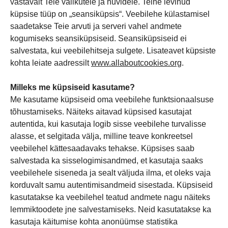
vastavalt Teie valikutele ja huvidele. Teine levinud
küpsise tüüp on „seansiküpsis“. Veebilehe külastamisel
saadetakse Teie arvuti ja serveri vahel andmete
kogumiseks seansiküpsiseid. Seansiküpsiseid ei
salvestata, kui veebilehitseja sulgete. Lisateavet küpsiste
kohta leiate aadressilt
www.allaboutcookies.org
.
Milleks me küpsiseid kasutame?
Me kasutame küpsiseid oma veebilehe funktsionaalsuse
tõhustamiseks. Näiteks aitavad küpsised kasutajat
autentida, kui kasutaja logib sisse veebilehe turvalisse
alasse, et selgitada välja, milline teave konkreetsel
veebilehel kättesaadavaks tehakse. Küpsises saab
salvestada ka sisselogimisandmed, et kasutaja saaks
veebilehele siseneda ja sealt väljuda ilma, et oleks vaja
korduvalt samu autentimisandmeid sisestada. Küpsiseid
kasutatakse ka veebilehel teatud andmete nagu näiteks
lemmiktoodete jne salvestamiseks. Neid kasutatakse ka
kasutaja käitumise kohta anonüümse statistika