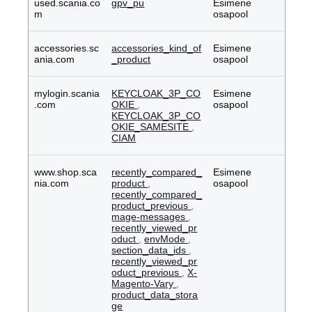
used.scania.co
gpv_pu
Esimene
m
osapool
accessories.sc
accessories_kind_of
Esimene
ania.com
_product
osapool
mylogin.scania
KEYCLOAK_3P_CO
Esimene
.com
OKIE
,
osapool
KEYCLOAK_3P_CO
OKIE_SAMESITE
,
CIAM
www.shop.sca
recently_compared_
Esimene
nia.com
product
,
osapool
recently_compared_
product_previous
,
mage-messages
,
recently_viewed_pr
oduct
,
envMode
,
section_data_ids
,
recently_viewed_pr
oduct_previous
,
X-
Magento-Vary
,
product_data_stora
ge