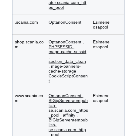
ator.scania.com_htt
ps_pool
.scania.com
OptanonConsent
Esimene
osapool
shop.scania.co
OptanonConsent
,
Esimene
m
PHPSESSID
,
osapool
mage-cache-sessid
,
section_data_clean
,
mage-banners-
cache-storage
,
CookieScriptConsen
t
www.scania.co
OptanonConsent
,
Esimene
m
BIGipServeraempub
osapool
lish-
se.scania.com_https
_pool
,
affinity
,
BIGipServeraempub
lish-
se.scania.com_http
_pool
,