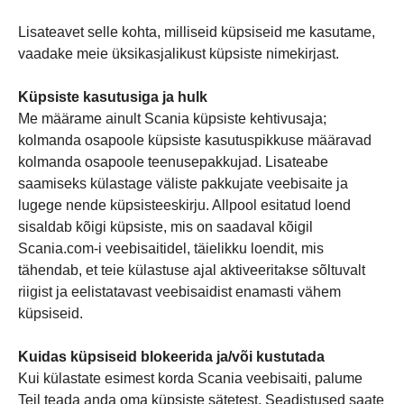
Lisateavet selle kohta, milliseid küpsiseid me kasutame,
vaadake meie üksikasjalikust küpsiste nimekirjast.
Küpsiste kasutusiga ja hulk
Me määrame ainult Scania küpsiste kehtivusaja;
kolmanda osapoole küpsiste kasutuspikkuse määravad
kolmanda osapoole teenusepakkujad. Lisateabe
saamiseks külastage väliste pakkujate veebisaite ja
lugege nende küpsisteeskirju. Allpool esitatud loend
sisaldab kõigi küpsiste, mis on saadaval kõigil
Scania.com-i veebisaitidel, täielikku loendit, mis
tähendab, et teie külastuse ajal aktiveeritakse sõltuvalt
riigist ja eelistatavast veebisaidist enamasti vähem
küpsiseid.
Kuidas küpsiseid blokeerida ja/või kustutada
Kui külastate esimest korda Scania veebisaiti, palume
Teil teada anda oma küpsiste sätetest. Seadistused saate