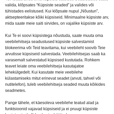
valida, klõpsates “Küpsiste seaded” ja valides või
tühistades eelistused. Kui klõpsate nupul „Nõustun”,
aktsepteeritakse kõiki küpsiseid. Minimaalne küpsiste arv,
mida saate meie saiti sirvides, on vajalike küpsiste arv.
Kui Te ei soovi küpsistega nõustuda, saate muuta oma
veebilehitseja seadustused küpsiste salvestamist
blokeerima või Teid teavitama, kui veebileht soovib Teie
arvutisse küpsiseid salvestada. Veebilehitsejas saab ka
varasemalt salvestatud küpsised kustutada. Rohkem
teavet leiate oma veebilehitseja kasutajatoe
lehekülgedelt. Kui kasutate meie veebilehe
külastamiseks mitut erinevat seadet (arvuti, tahvel või
nutitelefon), tuleb veebilehitseja seaded muuta kõikides
seadmetes.
Pange tähele, et käesoleva veebilehe teatud alad ja
funktsioonid vajavad küpsiseid ja ei pruugi küpsiste