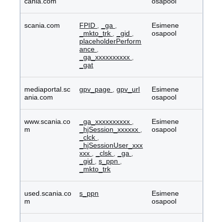
cania.com
osapool
scania.com
FPID
,
_ga
,
Esimene
_mkto_trk
,
_gid
,
osapool
placeholderPerform
ance
,
_ga_xxxxxxxxxx
,
_gat
mediaportal.sc
gpv_page
,
gpv_url
Esimene
ania.com
osapool
www.scania.co
_ga_xxxxxxxxxx
,
Esimene
m
_hjSession_xxxxxx
,
osapool
_clck
,
_hjSessionUser_xxx
xxx
,
_clsk
,
_ga
,
_gid
,
s_ppn
,
_mkto_trk
used.scania.co
s_ppn
Esimene
m
osapool