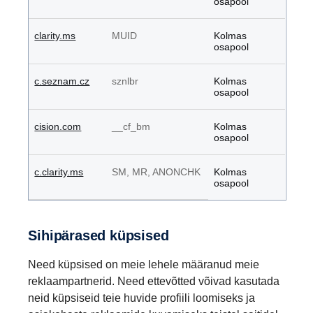
osapool
clarity.ms
MUID
Kolmas
osapool
c.seznam.cz
sznlbr
Kolmas
osapool
cision.com
__cf_bm
Kolmas
osapool
c.clarity.ms
SM, MR, ANONCHK
Kolmas
osapool
Sihipärased küpsised
Need küpsised on meie lehele määranud meie
reklaampartnerid. Need ettevõtted võivad kasutada
neid küpsiseid teie huvide profiili loomiseks ja