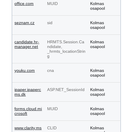
office.com
MUID
Kolmas
osapool
seznam.cz
sid
Kolmas
osapool
candidate.hr-
HRMTS.Session.Ca
Kolmas
manager.net
ndidate,
osapool
_hrmts_locationStrin
g
youku.com
cna
Kolmas
osapool
ipaper.ipaperc
ASP.NET_SessionId
Kolmas
ms.dk
osapool
forms.cloud.mi
MUID
Kolmas
crosoft
osapool
www.clarity.ms
CLID
Kolmas