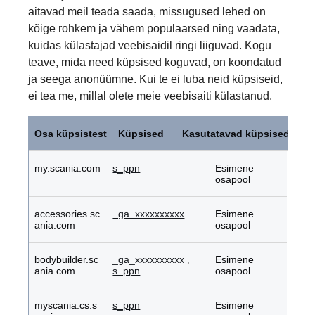
aitavad meil teada saada, missugused lehed on
kõige rohkem ja vähem populaarsed ning vaadata,
kuidas külastajad veebisaidil ringi liiguvad. Kogu
teave, mida need küpsised koguvad, on koondatud
ja seega anonüümne. Kui te ei luba neid küpsiseid,
ei tea me, millal olete meie veebisaiti külastanud.
Jõudlusküpsised
Osa küpsistest
Küpsised
Kasutatavad küpsised
my.scania.com
s_ppn
Esimene
osapool
accessories.sc
_ga_xxxxxxxxxx
Esimene
ania.com
osapool
bodybuilder.sc
_ga_xxxxxxxxxx
,
Esimene
ania.com
s_ppn
osapool
myscania.cs.s
s_ppn
Esimene