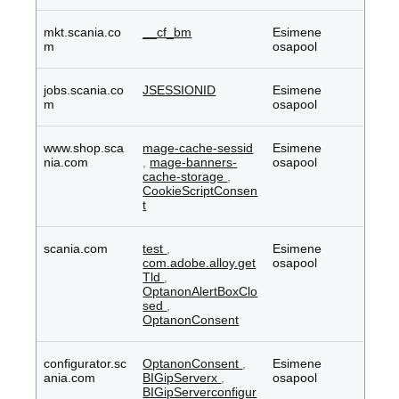
mkt.scania.co
__cf_bm
Esimene
m
osapool
jobs.scania.co
JSESSIONID
Esimene
m
osapool
www.shop.sca
mage-cache-sessid
Esimene
nia.com
,
mage-banners-
osapool
cache-storage
,
CookieScriptConsen
t
scania.com
test
,
Esimene
com.adobe.alloy.get
osapool
Tld
,
OptanonAlertBoxClo
sed
,
OptanonConsent
configurator.sc
OptanonConsent
,
Esimene
ania.com
BIGipServerx
,
osapool
BIGipServerconfigur