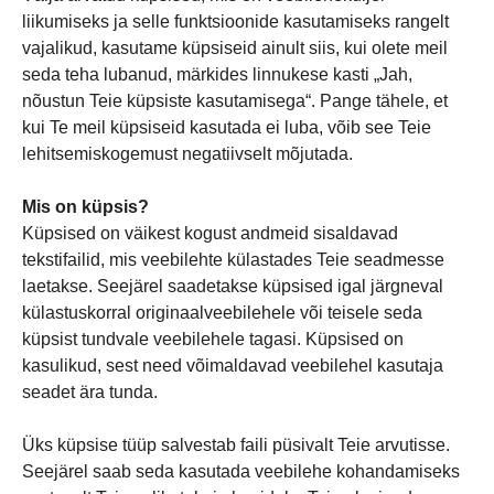
liikumiseks ja selle funktsioonide kasutamiseks rangelt
vajalikud, kasutame küpsiseid ainult siis, kui olete meil
seda teha lubanud, märkides linnukese kasti „Jah,
nõustun Teie küpsiste kasutamisega“. Pange tähele, et
kui Te meil küpsiseid kasutada ei luba, võib see Teie
lehitsemiskogemust negatiivselt mõjutada.
Mis on küpsis?
Küpsised on väikest kogust andmeid sisaldavad
tekstifailid, mis veebilehte külastades Teie seadmesse
laetakse. Seejärel saadetakse küpsised igal järgneval
külastuskorral originaalveebilehele või teisele seda
küpsist tundvale veebilehele tagasi. Küpsised on
kasulikud, sest need võimaldavad veebilehel kasutaja
seadet ära tunda.
Üks küpsise tüüp salvestab faili püsivalt Teie arvutisse.
Seejärel saab seda kasutada veebilehe kohandamiseks