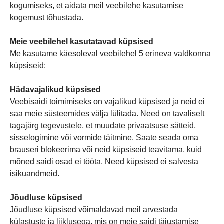
kogumiseks, et aidata meil veebilehe kasutamise
kogemust tõhustada.
Meie veebilehel kasutatavad küpsised
Me kasutame käesoleval veebilehel 5 erineva valdkonna
küpsiseid:
Hädavajalikud küpsised
Veebisaidi toimimiseks on vajalikud küpsised ja neid ei
saa meie süsteemides välja lülitada. Need on tavaliselt
tagajärg tegevustele, et muudate privaatsuse sätteid,
sisselogimine või vormide täitmine. Saate seada oma
brauseri blokeerima või neid küpsiseid teavitama, kuid
mõned saidi osad ei tööta. Need küpsised ei salvesta
isikuandmeid.
Jõudluse küpsised
Jõudluse küpsised võimaldavad meil arvestada
külastuste ja liiklusega, mis on meie saidi täiustamise