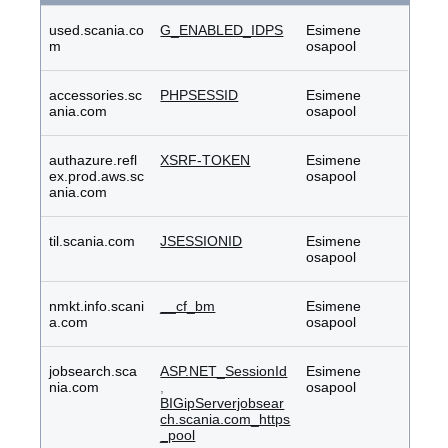
used.scania.co
G_ENABLED_IDPS
Esimene
m
osapool
accessories.sc
PHPSESSID
Esimene
ania.com
osapool
authazure.refl
XSRF-TOKEN
Esimene
ex.prod.aws.sc
osapool
ania.com
til.scania.com
JSESSIONID
Esimene
osapool
nmkt.info.scani
__cf_bm
Esimene
a.com
osapool
jobsearch.sca
ASP.NET_SessionId
Esimene
nia.com
,
osapool
BIGipServerjobsear
ch.scania.com_https
_pool