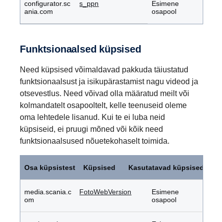
configurator.sc
s_ppn
Esimene
ania.com
osapool
Funktsionaalsed küpsised
Need küpsised võimaldavad pakkuda täiustatud
funktsionaalsust ja isikupärastamist nagu videod ja
otsevestlus. Need võivad olla määratud meilt või
kolmandatelt osapooltelt, kelle teenuseid oleme
oma lehtedele lisanud. Kui te ei luba neid
küpsiseid, ei pruugi mõned või kõik need
funktsionaalsused nõuetekohaselt toimida.
Funktsionaalsed
küpsised
Osa küpsistest
Küpsised
Kasutatavad küpsised
media.scania.c
FotoWebVersion
Esimene
om
osapool