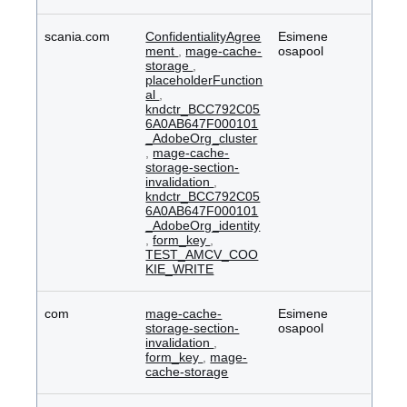
scania.com
ConfidentialityAgree
Esimene
ment
,
mage-cache-
osapool
storage
,
placeholderFunction
al
,
kndctr_BCC792C05
6A0AB647F000101
_AdobeOrg_cluster
,
mage-cache-
storage-section-
invalidation
,
kndctr_BCC792C05
6A0AB647F000101
_AdobeOrg_identity
,
form_key
,
TEST_AMCV_COO
KIE_WRITE
com
mage-cache-
Esimene
storage-section-
osapool
invalidation
,
form_key
,
mage-
cache-storage