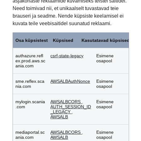
asjakohaste reklaamide kuvamiseks teistel saitidel.
Need toimivad nii, et unikaalselt tuvastavad teie
brauseri ja seadme. Nende küpsiste keelamisel ei
kuvata teile veebisaitidel suunatud reklaami.
Sihipärased
küpsised
Osa küpsistest
Küpsised
Kasutatavad küpsised
authazure.refl
csrf-state-legacy
Esimene
ex.prod.aws.sc
osapool
ania.com
sme.reflex.sca
AWSALBAuthNonce
Esimene
nia.com
osapool
mylogin.scania
AWSALBCORS
,
Esimene
.com
AUTH_SESSION_ID
osapool
_LEGACY
,
AWSALB
mediaportal.sc
AWSALBCORS
,
Esimene
ania.com
AWSALB
osapool