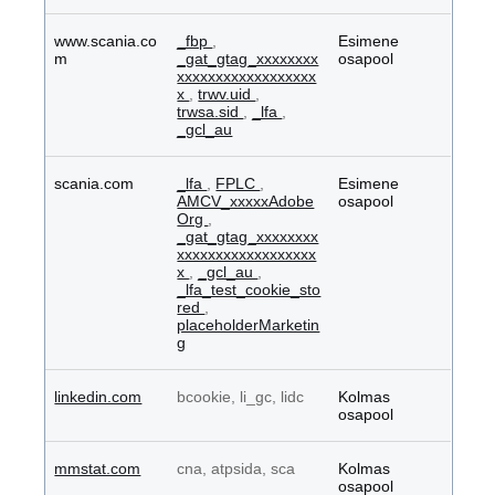
www.scania.co
_fbp
,
Esimene
m
_gat_gtag_xxxxxxxx
osapool
xxxxxxxxxxxxxxxxxx
x
,
trwv.uid
,
trwsa.sid
,
_lfa
,
_gcl_au
scania.com
_lfa
,
FPLC
,
Esimene
AMCV_xxxxxAdobe
osapool
Org
,
_gat_gtag_xxxxxxxx
xxxxxxxxxxxxxxxxxx
x
,
_gcl_au
,
_lfa_test_cookie_sto
red
,
placeholderMarketin
g
linkedin.com
bcookie, li_gc, lidc
Kolmas
osapool
mmstat.com
cna, atpsida, sca
Kolmas
osapool