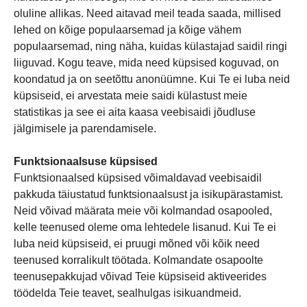
oluline allikas. Need aitavad meil teada saada, millised
lehed on kõige populaarsemad ja kõige vähem
populaarsemad, ning näha, kuidas külastajad saidil ringi
liiguvad. Kogu teave, mida need küpsised koguvad, on
koondatud ja on seetõttu anonüümne. Kui Te ei luba neid
küpsiseid, ei arvestata meie saidi külastust meie
statistikas ja see ei aita kaasa veebisaidi jõudluse
jälgimisele ja parendamisele.
Funktsionaalsuse küpsised
Funktsionaalsed küpsised võimaldavad veebisaidil
pakkuda täiustatud funktsionaalsust ja isikupärastamist.
Neid võivad määrata meie või kolmandad osapooled,
kelle teenused oleme oma lehtedele lisanud. Kui Te ei
luba neid küpsiseid, ei pruugi mõned või kõik need
teenused korralikult töötada. Kolmandate osapoolte
teenusepakkujad võivad Teie küpsiseid aktiveerides
töödelda Teie teavet, sealhulgas isikuandmeid.