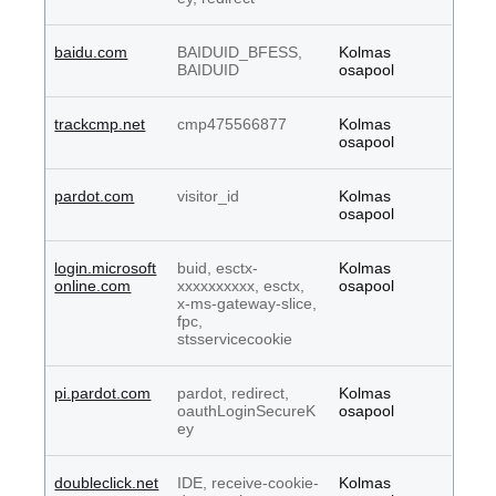
baidu.com
BAIDUID_BFESS,
Kolmas
BAIDUID
osapool
trackcmp.net
cmp475566877
Kolmas
osapool
pardot.com
visitor_id
Kolmas
osapool
login.microsoft
buid, esctx-
Kolmas
online.com
xxxxxxxxxx, esctx,
osapool
x-ms-gateway-slice,
fpc,
stsservicecookie
pi.pardot.com
pardot, redirect,
Kolmas
oauthLoginSecureK
osapool
ey
doubleclick.net
IDE, receive-cookie-
Kolmas