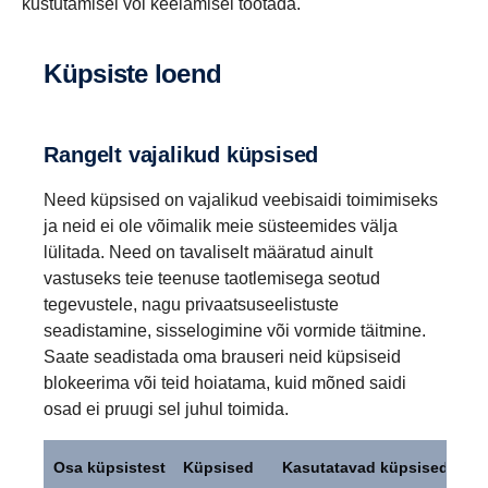
kustutamisel või keelamisel töötada.
Küpsiste loend
Rangelt vajalikud küpsised
Need küpsised on vajalikud veebisaidi toimimiseks
ja neid ei ole võimalik meie süsteemides välja
lülitada. Need on tavaliselt määratud ainult
vastuseks teie teenuse taotlemisega seotud
tegevustele, nagu privaatsuseelistuste
seadistamine, sisselogimine või vormide täitmine.
Saate seadistada oma brauseri neid küpsiseid
blokeerima või teid hoiatama, kuid mõned saidi
osad ei pruugi sel juhul toimida.
Rangelt
vajalikud
Osa küpsistest
Küpsised
Kasutatavad küpsised
küpsised