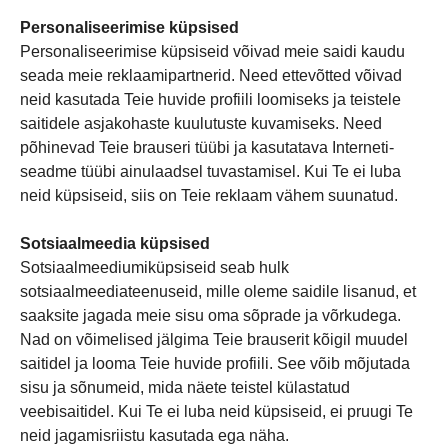
Personaliseerimise küpsised
Personaliseerimise küpsiseid võivad meie saidi kaudu
seada meie reklaamipartnerid. Need ettevõtted võivad
neid kasutada Teie huvide profiili loomiseks ja teistele
saitidele asjakohaste kuulutuste kuvamiseks. Need
põhinevad Teie brauseri tüübi ja kasutatava Interneti-
seadme tüübi ainulaadsel tuvastamisel. Kui Te ei luba
neid küpsiseid, siis on Teie reklaam vähem suunatud.
Sotsiaalmeedia küpsised
Sotsiaalmeediumiküpsiseid seab hulk
sotsiaalmeediateenuseid, mille oleme saidile lisanud, et
saaksite jagada meie sisu oma sõprade ja võrkudega.
Nad on võimelised jälgima Teie brauserit kõigil muudel
saitidel ja looma Teie huvide profiili. See võib mõjutada
sisu ja sõnumeid, mida näete teistel külastatud
veebisaitidel. Kui Te ei luba neid küpsiseid, ei pruugi Te
neid jagamisriistu kasutada ega näha.