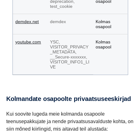
deprecation,
osapool
test_cookie
demdex.net
demdex
Kolmas
osapool
youtube.com
YSC,
Kolmas
VISITOR_PRIVACY
osapool
_METADATA,
__Secure-xxxxxxx,
VISITOR_INFO1_LI
VE
Kolmandate osapoolte privaatsuseeskirjad
Kui soovite lugeda meie kolmanda osapoole
teenusepakkujate ja nende privaatsusavalduste kohta, on
siin mõned kiirlingid, mis aitavad teil alustada: