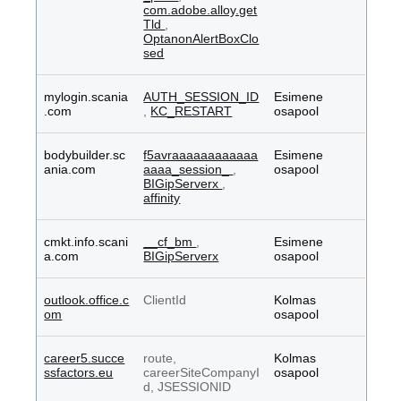
com.adobe.alloy.get
Tld
,
OptanonAlertBoxClo
sed
mylogin.scania
AUTH_SESSION_ID
Esimene
.com
,
KC_RESTART
osapool
bodybuilder.sc
f5avraaaaaaaaaaaa
Esimene
ania.com
aaaa_session_
,
osapool
BIGipServerx
,
affinity
cmkt.info.scani
__cf_bm
,
Esimene
a.com
BIGipServerx
osapool
outlook.office.c
ClientId
Kolmas
om
osapool
career5.succe
route,
Kolmas
ssfactors.eu
careerSiteCompanyI
osapool
d, JSESSIONID