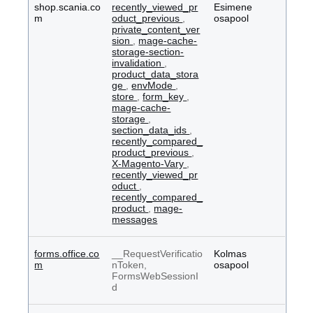
shop.scania.co
recently_viewed_pr
Esimene
m
oduct_previous
,
osapool
private_content_ver
sion
,
mage-cache-
storage-section-
invalidation
,
product_data_stora
ge
,
envMode
,
store
,
form_key
,
mage-cache-
storage
,
section_data_ids
,
recently_compared_
product_previous
,
X-Magento-Vary
,
recently_viewed_pr
oduct
,
recently_compared_
product
,
mage-
messages
forms.office.co
__RequestVerificatio
Kolmas
m
nToken,
osapool
FormsWebSessionI
d