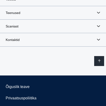
Teenused
Scaniast
Kontaktid
Õiguslik teave
Privaatsuspoliitika