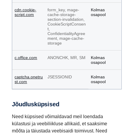
cdn.cookie-
form_key, mage-
Kolmas
script.com
cache-storage-
osapool
section-invalidation,
CookieScriptConsen
t,
ConfidentialityAgree
ment, mage-cache-
storage
c.office.com
ANONCHK, MR, SM
Kolmas
osapool
captcha.onetru
JSESSIONID
Kolmas
st.com
osapool
Jõudlusküpsised
Need küpsised võimaldavad meil loendada
külastusi ja veebiliikluse allikaid, et saaksime
mõõta ja täiustada veebisaidi toimivust. Need