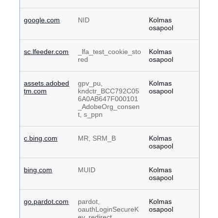
google.com
NID
Kolmas
osapool
sc.lfeeder.com
_lfa_test_cookie_sto
Kolmas
red
osapool
assets.adobed
gpv_pu,
Kolmas
tm.com
kndctr_BCC792C05
osapool
6A0AB647F000101
_AdobeOrg_consen
t, s_ppn
c.bing.com
MR, SRM_B
Kolmas
osapool
bing.com
MUID
Kolmas
osapool
go.pardot.com
pardot,
Kolmas
oauthLoginSecureK
osapool
ey, redirect