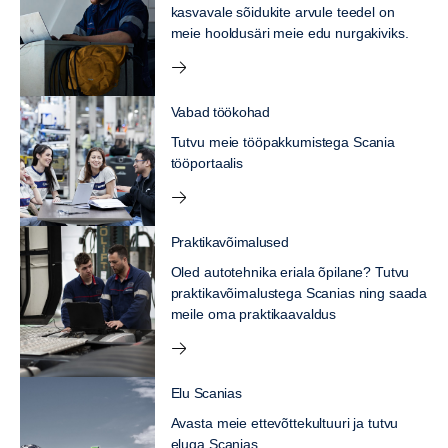
kasvavale sõidukite arvule teedel on
meie hooldusäri meie edu nurgakiviks.
Vabad töökohad
Tutvu meie tööpakkumistega Scania
tööportaalis
Praktikavõimalused
Oled autotehnika eriala õpilane? Tutvu
praktikavõimalustega Scanias ning saada
meile oma praktikaavaldus
Elu Scanias
Avasta meie ettevõttekultuuri ja tutvu
eluga Scanias