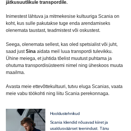
jätkusuutlikule transpordile.
Inimestest lähtuva ja mitmekesise kultuuriga Scania on
koht, kus sulle pakutakse tuge enda arendamiseks
olenemata taustast, teadmistest või oskustest.
Seega, olenemata sellest, kas oled spetsialist või juht,
saad just
Sina
aidata meil luua transpordi tulevikku.
Ühine meiega, et juhtida tõelist muutust puhtama ja
ohutuma transpordisüsteemi nimel ning üheskoos muuta
maailma.
Avasta meie ettevõttekultuuri, tutvu eluga Scanias, vaata
meie vabu töökohti ning liitu Scania perekonnaga.
Hooldustehnikud
Scania kliendid nõuavad kiiret ja
usaldusväärset teenindust. Tänu