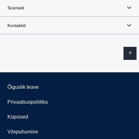
Scaniast
Kontaktid
Õiguslik teave
Privaatsuspoliitika
Küpsised
Vilepuhumine