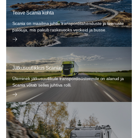
Teave Scania kohta
Scania on maailma juhtiv transpordilahenduste ja teenuste
pakkuja, mis pakub raskeveoks veokeid ja busse.
Jätkusuutlikkus Scanias
Üleminek jätkusuutlikule transpordisüsteemile on alanud ja
Scania võtab selles juhtiva rolli.