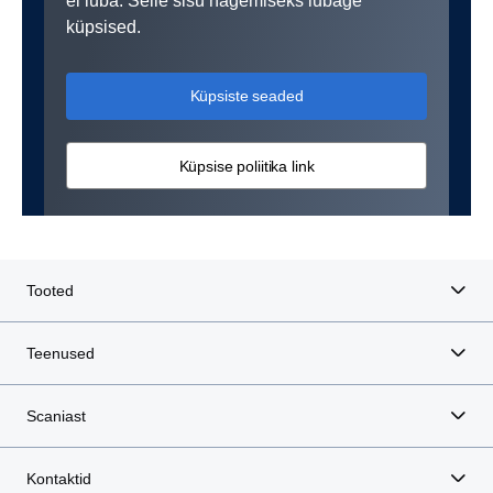
ei luba. Selle sisu nägemiseks lubage
küpsised.
Küpsiste seaded
Küpsise poliitika link
Tooted
Teenused
Scaniast
Kontaktid