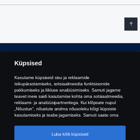
Õiguslik teave
Küpsised
Privaatsuspoliitika
Kasutame küpsiseid sisu ja reklaamide
isikupärastamiseks, sotsiaalmeedia funktsioonide
Küpsised
pakkumiseks ja liikluse analüüsimiseks. Samuti jagame
teavet meie saidi kasutamise kohta oma sotsiaalmeedia,
reklaami- ja analüüsipartneritega. Kui klõpsate nupul
Vilepuhumine
„Nõustun”, nõustute andma nõusoleku kõigi küpsiste
kasutamiseks ja teabe jagamiseks. Samuti saate oma
Küpsiste seaded
küpsiseid hallata, klõpsates valikul „Küpsiseaded” ja
valides kategooriad, mida soovite aktsepteerida. Küpsiste
kasutamise üksikasjalikuma selgituse saamiseks
Luba kõik küpsised