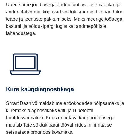
Uued suure jõudlusega andmetöötlus-, telemaatika- ja
anduriplatvormid koguvad sõiduki andmeid kohandatud
teabe ja teenuste pakkumiseks. Maksimeerige tööaega,
kasumit ja sõidukipargi logistikat andmepõhiste
lahendustega.
Kiire kaugdiagnostikaga
Smart Dash võimaldab meie töökodades hõlpsamaks ja
kiiremaks diagnostikaks wifi- ja Bluetooth
hooldusvõimalusi. Koos ennetava kaughooldusega
muutub Teie sõidukipargi töövalmidus minimaalse
seisuajaga prognoositavamaks.