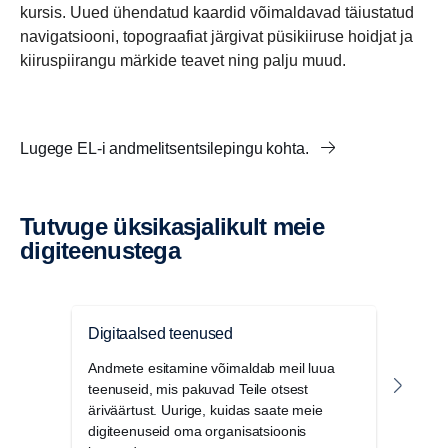
kursis. Uued ühendatud kaardid võimaldavad täiustatud
navigatsiooni, topograafiat järgivat püsikiiruse hoidjat ja
kiiruspiirangu märkide teavet ning palju muud.
Lugege EL-i andmelitsentsilepingu kohta.
Tutvuge üksikasjalikult meie
digiteenustega
Digitaalsed teenused
Jälg
Andmete esitamine võimaldab meil luua
Jälg
teenuseid, mis pakuvad Teile otsest
sõidu
äriväärtust. Uurige, kuidas saate meie
kokku
digiteenuseid oma organisatsioonis
veeb