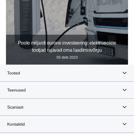
Poole miljardi eurone investeering: elektriveokite
tootjad rajavad oma laadimisvõrgu
05 dets 2023
Tooted
Teenused
Scaniast
Kontaktid