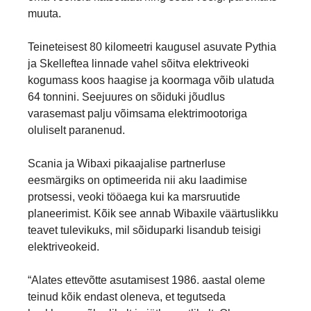
muuta.
Teineteisest 80 kilomeetri kaugusel asuvate Pythia
ja Skelleftea linnade vahel sõitva elektriveoki
kogumass koos haagise ja koormaga võib ulatuda
64 tonnini. Seejuures on sõiduki jõudlus
varasemast palju võimsama elektrimootoriga
oluliselt paranenud.
Scania ja Wibaxi pikaajalise partnerluse
eesmärgiks on optimeerida nii aku laadimise
protsessi, veoki tööaega kui ka marsruutide
planeerimist. Kõik see annab Wibaxile väärtuslikku
teavet tulevikuks, mil sõiduparki lisandub teisigi
elektriveokeid.
“Alates ettevõtte asutamisest 1986. aastal oleme
teinud kõik endast oleneva, et tegutseda