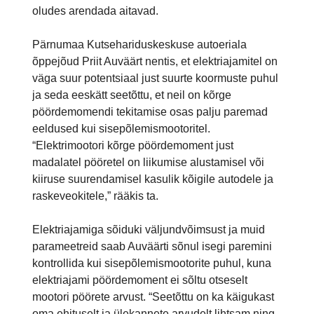
oludes arendada aitavad.
Pärnumaa Kutsehariduskeskuse autoeriala
õppejõud Priit Auväärt nentis, et elektriajamitel on
väga suur potentsiaal just suurte koormuste puhul
ja seda eeskätt seetõttu, et neil on kõrge
pöördemomendi tekitamise osas palju paremad
eeldused kui sisepõlemismootoritel.
“Elektrimootori kõrge pöördemoment just
madalatel pööretel on liikumise alustamisel või
kiiruse suurendamisel kasulik kõigile autodele ja
raskeveokitele,” rääkis ta.
Elektriajamiga sõiduki väljundvõimsust ja muid
parameetreid saab Auväärti sõnul isegi paremini
kontrollida kui sisepõlemismootorite puhul, kuna
elektriajami pöördemoment ei sõltu otseselt
mootori pöörete arvust. “Seetõttu on ka käigukast
oma ehituselt ja ülekannete arvudelt lihtsam ning