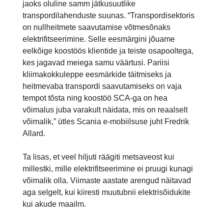
jaoks oluline samm jätkusuutlike
transpordilahenduste suunas. “Transpordisektoris
on nullheitmete saavutamise võtmesõnaks
elektrifitseerimine. Selle eesmärgini jõuame
eelkõige koostöös klientide ja teiste osapooltega,
kes jagavad meiega samu väärtusi. Pariisi
kliimakokkuleppe eesmärkide täitmiseks ja
heitmevaba transpordi saavutamiseks on vaja
tempot tõsta ning koostöö SCA-ga on hea
võimalus juba varakult näidata, mis on reaalselt
võimalik,” ütles Scania e-mobiilsuse juht Fredrik
Allard.
Ta lisas, et veel hiljuti räägiti metsaveost kui
millestki, mille elektrifitseerimine ei pruugi kunagi
võimalik olla. Viimaste aastate arengud näitavad
aga selgelt, kui kiiresti muutubnii elektrisõidukite
kui akude maailm.