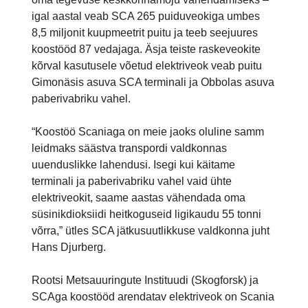
igal aastal veab SCA 265 puiduveokiga umbes
8,5 miljonit kuupmeetrit puitu ja teeb seejuures
koostööd 87 vedajaga. Äsja teiste raskeveokite
kõrval kasutusele võetud elektriveok veab puitu
Gimonäsis asuva SCA terminali ja Obbolas asuva
paberivabriku vahel.
“Koostöö Scaniaga on meie jaoks oluline samm
leidmaks säästva transpordi valdkonnas
uuenduslikke lahendusi. Isegi kui käitame
terminali ja paberivabriku vahel vaid ühte
elektriveokit, saame aastas vähendada oma
süsinikdioksiidi heitkoguseid ligikaudu 55 tonni
võrra,” ütles SCA jätkusuutlikkuse valdkonna juht
Hans Djurberg.
Rootsi Metsauuringute Instituudi (Skogforsk) ja
SCAga koostööd arendatav elektriveok on Scania