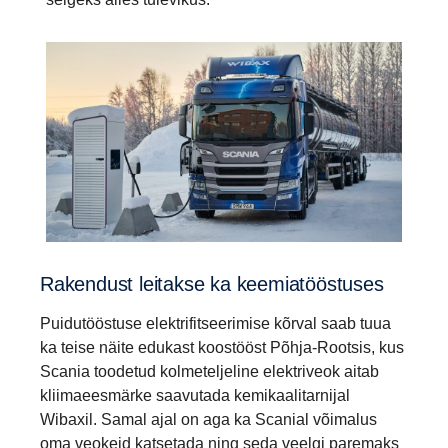
Rakendust leitakse ka keemiatööstuses
Puidutööstuse elektrifitseerimise kõrval saab tuua
ka teise näite edukast koostööst Põhja-Rootsis, kus
Scania toodetud kolmeteljeline elektriveok aitab
kliimaeesmärke saavutada kemikaalitarnijal
Wibaxil. Samal ajal on aga ka Scanial võimalus
oma veokeid katsetada ning seda veelgi paremaks