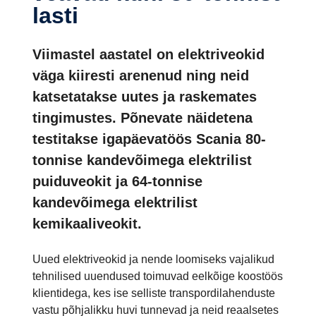
lasti
Viimastel aastatel on elektriveokid
väga kiiresti arenenud ning neid
katsetatakse uutes ja raskemates
tingimustes. Põnevate näidetena
testitakse igapäevatöös Scania 80-
tonnise kandevõimega elektrilist
puiduveokit ja 64-tonnise
kandevõimega elektrilist
kemikaaliveokit.
Uued elektriveokid ja nende loomiseks vajalikud
tehnilised uuendused toimuvad eelkõige koostöös
klientidega, kes ise selliste transpordilahenduste
vastu põhjalikku huvi tunnevad ja neid reaalsetes