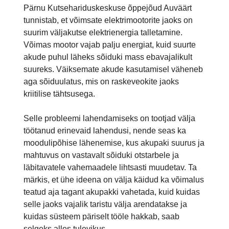
Pärnu Kutsehariduskeskuse õppejõud Auväärt
tunnistab, et võimsate elektrimootorite jaoks on
suurim väljakutse elektrienergia talletamine.
Võimas mootor vajab palju energiat, kuid suurte
akude puhul läheks sõiduki mass ebavajalikult
suureks. Väiksemate akude kasutamisel väheneb
aga sõiduulatus, mis on raskeveokite jaoks
kriitilise tähtsusega.
Selle probleemi lahendamiseks on tootjad välja
töötanud erinevaid lahendusi, nende seas ka
moodulipõhise lähenemise, kus akupaki suurus ja
mahtuvus on vastavalt sõiduki otstarbele ja
läbitavatele vahemaadele lihtsasti muudetav. Ta
märkis, et ühe ideena on välja käidud ka võimalus
teatud aja tagant akupakki vahetada, kuid kuidas
selle jaoks vajalik taristu välja arendatakse ja
kuidas süsteem päriselt tööle hakkab, saab
selgeks alles tulevikus.