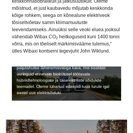
keskkonnasõbralikult ja jätkusuutlikult. Oleme
mõistnud, et just kaubavedu mõjutab keskkonda
kõige rohkem, seega on kõnealune elektriveok
tõsiseltvõetav samm kliimamuutuste
leevendamiseks. Ainuüksi selle veoki eluea jooksul
Elektrifitseerimine
vähendab Wibax CO
heitkoguseid kuni 1400 tonni
2
Jätkusuutlikkus on Scanias väga tähtis ja
võrra, mis on tõeliselt märkimisväärne tulemus,“
elektrienergiale üleminek on vedude jätkusuutlikuks
ütles Wibaxi kontserni tegevjuht John Wiklund.
muutmise lahutamatu osa. Elektrienergiale minnakse
kiiresti üle ja Scanial on elektritranspordi jaoks
paljutahulise lähenemisviisiga kava, mis sisaldab
uuringuid erinevate biokütusel töötavate
hübriidtehnoloogiate ja täiselektriliste sõidukite
teemadel. Oleme lubanud edaspidi tuua turule igal
aastal uue elektrisõiduki.