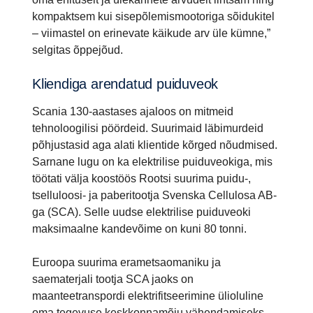
kompaktsem kui sisepõlemismootoriga sõidukitel
– viimastel on erinevate käikude arv üle kümne,”
selgitas õppejõud.
Kliendiga arendatud puiduveok
Scania 130-aastases ajaloos on mitmeid
tehnoloogilisi pöördeid. Suurimaid läbimurdeid
põhjustasid aga alati klientide kõrged nõudmised.
Sarnane lugu on ka elektrilise puiduveokiga, mis
töötati välja koostöös Rootsi suurima puidu-,
tselluloosi- ja paberitootja Svenska Cellulosa AB-
ga (SCA). Selle uudse elektrilise puiduveoki
maksimaalne kandevõime on kuni 80 tonni.
Euroopa suurima erametsaomaniku ja
saematerjali tootja SCA jaoks on
maanteetranspordi elektrifitseerimine ülioluline
oma tegevuse keskkonnamõju vähendamiseks –