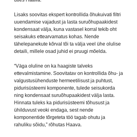
Lisaks soovitas ekspert kontrollida õhukuivati filtri
uuendamise vajadust ja lasta suruõhupaakidest
kondensaat välja, kuna vastasel korral tekib oht
seisakuks ettearvamatus kohas. Nende
tähelepanekute kõrval tõi ta välja veel ühe olulise
detaili, millele osad juhid ei pruugi mõelda.
“Väga oluline on ka haagiste talveks
ettevalmistamine. Soovitatav on kontrollida õhu- ja
valgustusühenduste hermeetilisust ja puhtust,
pidurisüsteemi komponente, tulede seisukorda
ning kondensaat suruõhupaakidest välja lasta.
Hinnata tuleks ka pidurisüsteemi tõhusust ja
ühilduvust veoki endaga, sest nende
komponentide tõrgeteta töö tagab ohutu ja
rahuliku sõidu,” rõhutas Haava.