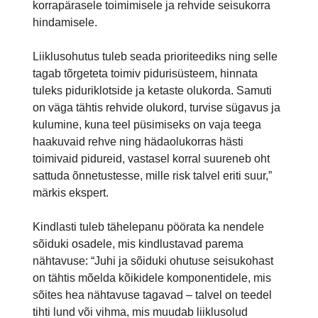
korrapärasele toimimisele ja rehvide seisukorra
hindamisele.
Liiklusohutus tuleb seada prioriteediks ning selle
tagab tõrgeteta toimiv pidurisüsteem, hinnata
tuleks piduriklotside ja ketaste olukorda. Samuti
on väga tähtis rehvide olukord, turvise sügavus ja
kulumine, kuna teel püsimiseks on vaja teega
haakuvaid rehve ning hädaolukorras hästi
toimivaid pidureid, vastasel korral suureneb oht
sattuda õnnetustesse, mille risk talvel eriti suur,”
märkis ekspert.
Kindlasti tuleb tähelepanu pöörata ka nendele
sõiduki osadele, mis kindlustavad parema
nähtavuse: “Juhi ja sõiduki ohutuse seisukohast
on tähtis mõelda kõikidele komponentidele, mis
sõites hea nähtavuse tagavad – talvel on teedel
tihti lund või vihma, mis muudab liiklusolud