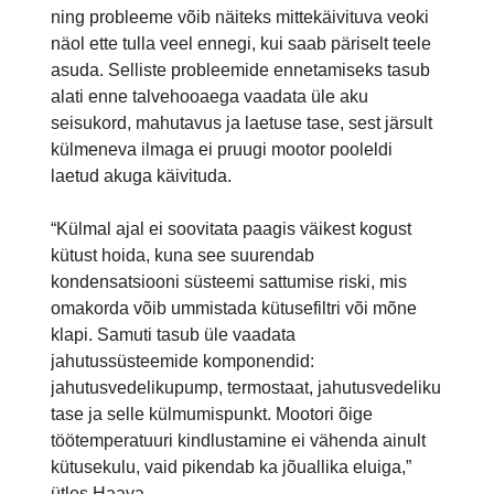
ning probleeme võib näiteks mittekäivituva veoki
näol ette tulla veel ennegi, kui saab päriselt teele
asuda. Selliste probleemide ennetamiseks tasub
alati enne talvehooaega vaadata üle aku
seisukord, mahutavus ja laetuse tase, sest järsult
külmeneva ilmaga ei pruugi mootor pooleldi
laetud akuga käivituda.
“Külmal ajal ei soovitata paagis väikest kogust
kütust hoida, kuna see suurendab
kondensatsiooni süsteemi sattumise riski, mis
omakorda võib ummistada kütusefiltri või mõne
klapi. Samuti tasub üle vaadata
jahutussüsteemide komponendid:
jahutusvedelikupump, termostaat, jahutusvedeliku
tase ja selle külmumispunkt. Mootori õige
töötemperatuuri kindlustamine ei vähenda ainult
kütusekulu, vaid pikendab ka jõuallika eluiga,”
ütles Haava.