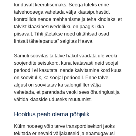
tunduvalt keerulisemaks. Seega tuleks enne
talvehooaega vahetada välja klaasipuhastid,
kontrollida nende mehhanisme ja teha kindlaks, et
talvist klaasipesuvedelikku on paagis ikka
piisavalt. Tihti jäetakse need ülitähtsad osad
lihtsalt tähelepanuta” selgitas Haava.
Samuti soovitas ta talve hakul vaadata üle veoki
soojendite seisukord, kuna teatavasti neid soojal
perioodil ei kasutata, nende käivitamine kord kuus
on soovitulik, ka soojal perioodil. Enne talve
algust on soovitatav ka salongifilter välja
vahetada, et parandada veoki sees õhuringlust ja
vältida klaaside uduseks muutumist.
Hooldus peab olema põhjalik
Külm hooaeg võib terve transpordisektori jaoks
tekitada erinevaid väljakutseid ja ebamugavusi