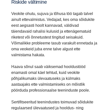
Riskide vältimine
Veokite ohutu, sujuva ja tõhusa töö tagab talvel
ainult ettevalmistus. Vedajad, kes oma sõidukite
eest aegsasti hoolt kannavad, väldivad
täiendavaid rahalisi kulusid ja ettenägematuid
riketest või õnnetustest tingitud seisakuid.
Võimalikke probleeme tasub varakult ennetada ja
oma veokeid juba enne talve algust ette
valmistama hakata.
Haava sõnul saab väiksemad hooldustööd
enamasti omal käel tehtud, kuid veokite
põhjalikumaks ülevaatuseks ja külmaks
aastaajaks ette valmistamiseks on mõistlik
pöörduda professionaalse teeninduste poole.
Sertifitseeritud teenindustes toimuvad sõidukite
regulaarsed ülevaatused ja hooldus- ning