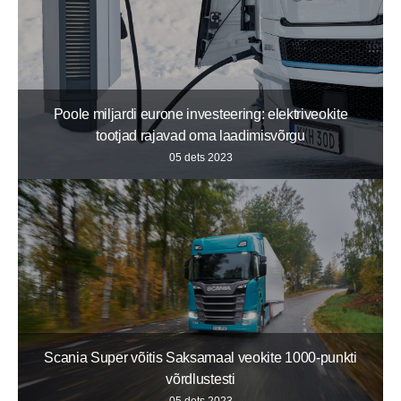
Poole miljardi eurone investeering: elektriveokite
tootjad rajavad oma laadimisvõrgu
05 dets 2023
Scania Super võitis Saksamaal veokite 1000-punkti
võrdlustesti
05 dets 2023