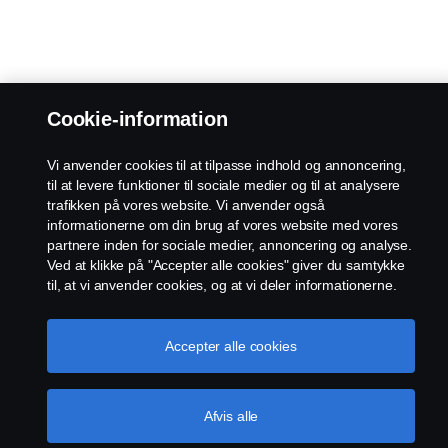
Cookie-information
Vi anvender cookies til at tilpasse indhold og annoncering,
til at levere funktioner til sociale medier og til at analysere
trafikken på vores website. Vi anvender også
informationerne om din brug af vores website med vores
partnere inden for sociale medier, annoncering og analyse.
Ved at klikke på "Accepter alle cookies" giver du samtykke
til, at vi anvender cookies, og at vi deler informationerne.
For yderligere information om, hvordan vi bruger cookies,
kan du besøge vores afsnit om cookies, som du kan finde
ved enten at klikke på linket efter denne tekst eller
Accepter alle cookies
administrere dine cookies ved at klikke på "Cookie-
indstillinger".
Cookie-politik
Afvis alle