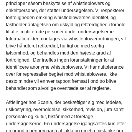
principper såsom beskyttelse af whistleblowers og
enkeltpersoner, der støtter undersøgelsen. Vi respekterer
fortroligheden omkring whistleblowernes identitet, og
fastholder antagelsen om uskyld og retfærdighed i forhold
til alle implicerede personer under undersøgelserne.
Information, der modtages via whistleblowerordningen, vil
blive håndteret retfærdigt, hurtigt og med særlig
følsomhed, og behandles med den højeste grad af
fortrolighed. Der træffes ingen foranstaltninger for at
identificere anonyme whistleblowers. Vi har nultolerance
over for repressalier begået mod whistleblowere. Ikke
desto mindre vil enhver rapport fremsat i ond tro blive
behandlet som alvorlige overtrædelser af reglerne.
Afdelinger hos Scania, der beskæftiger sig med ledelse,
risikostyring, overholdelse, sikkerhed, revision, jura samt
personale og kultur, bistår med at foretage
undersøgelserne. En undersøgelse igangsættes kun efter
en grundig gennemgang af fakta og rimelig mistanke om