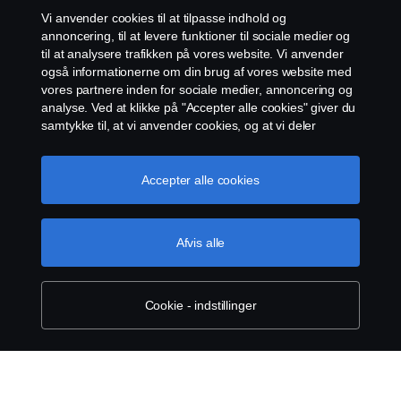
Whistleblowing
Vi anvender cookies til at tilpasse indhold og
annoncering, til at levere funktioner til sociale medier og
EU Datalicensaftale
til at analysere trafikken på vores website. Vi anvender
også informationerne om din brug af vores website med
vores partnere inden for sociale medier, annoncering og
Cookie-indstillinger
analyse. Ved at klikke på "Accepter alle cookies" giver du
samtykke til, at vi anvender cookies, og at vi deler
informationerne. For yderligere information om, hvordan
vi bruger cookies, kan du besøge vores afsnit om
cookies, som du kan finde ved enten at klikke på linket
Accepter alle cookies
efter denne tekst eller administrere dine cookies ved at
klikke på "Cookie-indstillinger".
Cookie-politik
Afvis alle
© Copyright Scania 2026. All rights reserved.
Scania Danmark A/S, Industribuen 19, 2635 Ishøj,
Danmark. CVR-nummer DK17045210.
Cookie - indstillinger