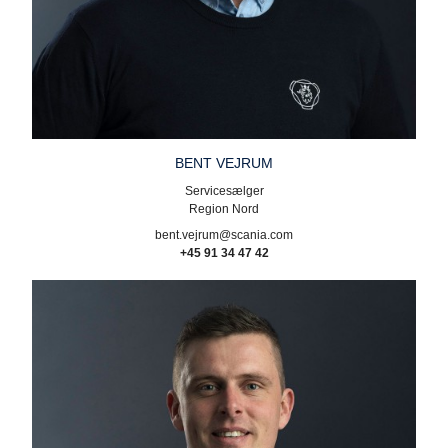
BENT VEJRUM
Servicesælger
Region Nord
bent.vejrum@scania.com
+45 91 34 47 42