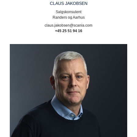
CLAUS JAKOBSEN
Salgskonsulent
Randers og Aarhus
claus.jakobsen@scania.com
+45 25 51 94 16