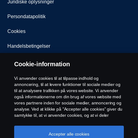
Juridiske oplysninger
Persondatapolitik
Cookies
Handelsbetingelser
Kontakt os
Cookie-information
Whistleblowing
Vi anvender cookies til at tilpasse indhold og
annoncering, til at levere funktioner til sociale medier og
EU Datalicensaftale
til at analysere trafikken på vores website. Vi anvender
også informationerne om din brug af vores website med
vores partnere inden for sociale medier, annoncering og
Cookie-indstillinger
analyse. Ved at klikke på "Accepter alle cookies" giver du
samtykke til, at vi anvender cookies, og at vi deler
informationerne. For yderligere information om, hvordan
vi bruger cookies, kan du besøge vores afsnit om
cookies, som du kan finde ved enten at klikke på linket
Accepter alle cookies