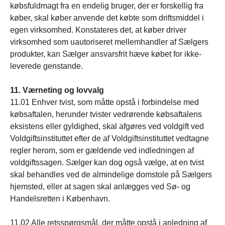
købsfuldmagt fra en endelig bruger, der er forskellig fra
køber, skal køber anvende det købte som driftsmiddel i
egen virksomhed. Konstateres det, at køber driver
virksomhed som uautoriseret mellemhandler af Sælgers
produkter, kan Sælger ansvarsfrit hæve købet for ikke-
leverede genstande.
11. Værneting og lovvalg
11.01 Enhver tvist, som måtte opstå i forbindelse med
købsaftalen, herunder tvister vedrørende købsaftalens
eksistens eller gyldighed, skal afgøres ved voldgift ved
Voldgiftsinstituttet efter de af Voldgiftsinstituttet vedtagne
regler herom, som er gældende ved indledningen af
voldgiftssagen. Sælger kan dog også vælge, at en tvist
skal behandles ved de almindelige domstole på Sælgers
hjemsted, eller at sagen skal anlægges ved Sø- og
Handelsretten i København.
11.02 Alle retsspørgsmål, der måtte opstå i anledning af