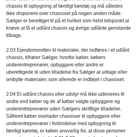
chassis til opbygning af færdigt køretøj og må således
ikke disponere over chassiset på nogen anden måde.
Sælger er berettiget til på et hvilket som helst tidspunkt at
kræve at få et udlånt chassis og øvrige udlånte genstande
tilbage.
2.03 Ejendomsretten til materialer, der indføres i et udlånt
chassis, tilhører Sælger, hvorfor køber, købers
underentreprenører, opbyggere eller andre er
uberettigede til uden tilladelse fra Sælger at udtage eller
ombytte materialer, som allerede er indføjet i chassiset.
2.04 Et udlånt chassis eller udstyr må ikke udleveres til
andre end køber og de af køber valgte opbyggere og
underentreprenører uden Sælgers skriftlige tilladelse.
Såfremt køber overlader chassiser til opbyggere eller
underentreprenører i forbindelse med opbygning til
færdigt køretøj, er køber ansvarlig for, at disse personer