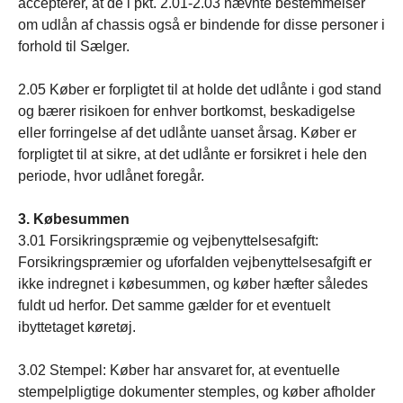
accepterer, at de i pkt. 2.01-2.03 nævnte bestemmelser
om udlån af chassis også er bindende for disse personer i
forhold til Sælger.
2.05 Køber er forpligtet til at holde det udlånte i god stand
og bærer risikoen for enhver bortkomst, beskadigelse
eller forringelse af det udlånte uanset årsag. Køber er
forpligtet til at sikre, at det udlånte er forsikret i hele den
periode, hvor udlånet foregår.
3. Købesummen
3.01 Forsikringspræmie og vejbenyttelsesafgift:
Forsikringspræmier og uforfalden vejbenyttelsesafgift er
ikke indregnet i købesummen, og køber hæfter således
fuldt ud herfor. Det samme gælder for et eventuelt
ibyttetaget køretøj.
3.02 Stempel: Køber har ansvaret for, at eventuelle
stempelpligtige dokumenter stemples, og køber afholder