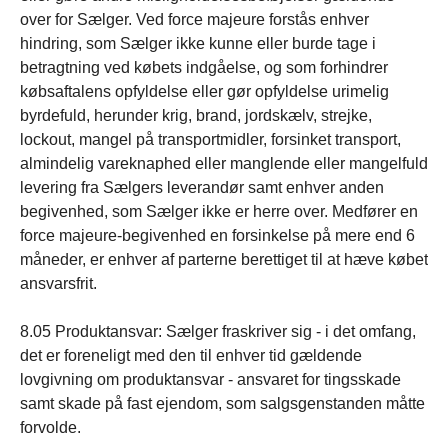
over for Sælger. Ved force majeure forstås enhver
hindring, som Sælger ikke kunne eller burde tage i
betragtning ved købets indgåelse, og som forhindrer
købsaftalens opfyldelse eller gør opfyldelse urimelig
byrdefuld, herunder krig, brand, jordskælv, strejke,
lockout, mangel på transportmidler, forsinket transport,
almindelig vareknaphed eller manglende eller mangelfuld
levering fra Sælgers leverandør samt enhver anden
begivenhed, som Sælger ikke er herre over. Medfører en
force majeure-begivenhed en forsinkelse på mere end 6
måneder, er enhver af parterne berettiget til at hæve købet
ansvarsfrit.
8.05 Produktansvar: Sælger fraskriver sig - i det omfang,
det er foreneligt med den til enhver tid gældende
lovgivning om produktansvar - ansvaret for tingsskade
samt skade på fast ejendom, som salgsgenstanden måtte
forvolde.