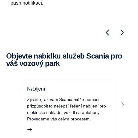
push notifikací.
Objevte nabídku služeb Scania pro
váš vozový park
Nabíjení
Moje
Zjistěte, jak vám Scania může pomoci
My Sc
přizpůsobit to nejlepší řešení nabíjení pro
služ
elektrická nákladní vozidla a autobusy.
údrž
Provedeme vás celým procesem.
optim