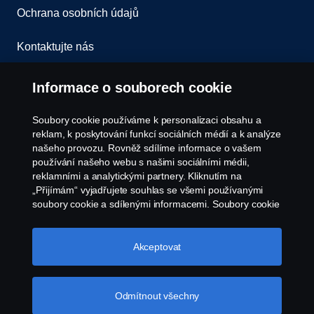
Ochrana osobních údajů
Kontaktujte nás
Všeobecné obchodní podmínky
Informace o souborech cookie
Oznámení porušení předpisů
Soubory cookie používáme k personalizaci obsahu a
reklam, k poskytování funkcí sociálních médií a k analýze
Zásady Cookies
našeho provozu. Rovněž sdílíme informace o vašem
používání našeho webu s našimi sociálními médii,
reklamními a analytickými partnery. Kliknutím na
Nastavení Cookie
„Přijímám“ vyjadřujete souhlas se všemi používanými
soubory cookie a sdílenými informacemi. Soubory cookie
můžete také spravovat kliknutím na „Nastavení souborů
cookie“ a výběrem kategorií, které chcete přijmout.
Podrobnější vysvětlení toho, jak používáme soubory
Akceptovat
cookie, naleznete v naší sekci věnované cookie, kterou
najdete kliknutím na odkaz pod tímto textem.
Další
informace o ochraně vašich údajů
Odmítnout všechny
© Copyright Scania 2026. Všechna práva
vyhrazena. Scania Czech Republic s.r.o., Sobínská