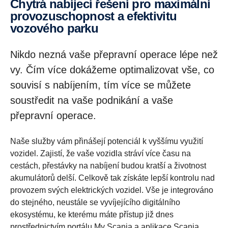
Chytrá nabíjecí řešení pro maximální
provozuschopnost a efektivitu
vozového parku
Nikdo nezná vaše přepravní operace lépe než
vy. Čím více dokážeme optimalizovat vše, co
souvisí s nabíjením, tím více se můžete
soustředit na vaše podnikání a vaše
přepravní operace.
Naše služby vám přinášejí potenciál k vyššímu využití
vozidel. Zajistí, že vaše vozidla stráví více času na
cestách, přestávky na nabíjení budou kratší a životnost
akumulátorů delší. Celkově tak získáte lepší kontrolu nad
provozem svých elektrických vozidel. Vše je integrováno
do stejného, neustále se vyvíjejícího digitálního
ekosystému, ke kterému máte přístup již dnes
prostřednictvím portálu
My Scania
a
aplikace Scania