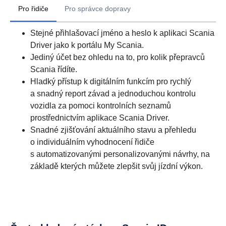
Pro řidiče
Pro správce dopravy
Stejné přihlašovací jméno a heslo k aplikaci Scania
Driver jako k portálu My Scania.
Jediný účet bez ohledu na to, pro kolik přepravců
Scania řídíte.
Hladký přístup k digitálním funkcím pro rychlý
a snadný report závad a jednoduchou kontrolu
vozidla za pomoci kontrolních seznamů
prostřednictvím aplikace Scania Driver.
Snadné zjišťování aktuálního stavu a přehledu
o individuálním vyhodnocení řidiče
s automatizovanými personalizovanými návrhy, na
základě kterých můžete zlepšit svůj jízdní výkon.
Stejné přihlašovací jméno a heslo k aplikaci Scania
Fleet jako k portálu My Scania.
Získejte přístup ke všem digitálním službám a