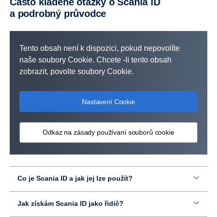
Často kladené otázky o Scania ID
funkcím, které jsou součástí vašeho předplatného
a podrobný průvodce
služeb.
Pozvěte další uživatele a spravujte přístup
k funkcím správy vozového parku v rámci služby My
Tento obsah není k dispozici, pokud nepovolíte
Scania.
naše soubory Cookie. Chcete -li tento obsah
Snadná a centralizovaná správa řidičů na volné
zobrazit, povolte soubory Cookie.
noze i zaměstnanců.
Nastavení Cookie
Odkaz na zásady používaní souborů cookie
Co je Scania ID a jak jej lze použít?
Jak získám Scania ID jako řidič?