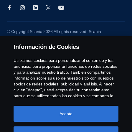
© Copyright Scania 2026 All rights reserved. Scania
CV AB (publ), SE-151 87 Södertälje, Sweden, Tel:
+46-8-55 38 10 00, Fax: +46-8-55 38 10 37.
Información de Cookies
Utilizamos cookies para personalizar el contenido y los
anuncios, para proporcionar funciones de redes sociales
y para analizar nuestro tráfico. También compartimos
información sobre su uso de nuestro sitio con nuestros
socios de redes sociales, publicidad y análisis. Al hacer
clic en "Acepto", usted acepta dar su consentimiento
para que se utilicen todas las cookies y se comparta la
información. También puede administrar sus cookies
haciendo clic en "Configuración de cookies" y
seleccionando las categorías que desea aceptar. Para
Acepto
obtener una explicación más detallada de cómo
utilizamos las cookies, visite nuestra sección de cookies,
que puede encontrar haciendo clic en el enlace debajo