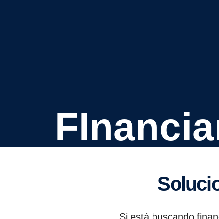
FInanci
Soluc
Si está buscando fina