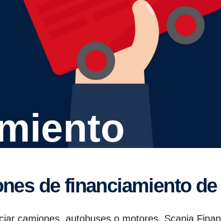
amiento
iones de financiamiento de
nciar camiones, autobuses o motores, Scania Fina