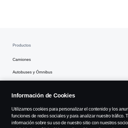
Productos
Camiones
Autobuses y Ómnibus
Soluciones de Generación de Energía
Información de Cookies
Atributos
Utilizamos cookies para personalizar el contenido y los anu
funciones de redes sociales y para analizar nuestro tráfico
información sobre su uso de nuestro sitio con nuestros socio
Scania in Your Region:
Chile