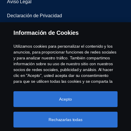
Aviso Legal
Declaración de Privacidad
Contáctenos
Información de Cookies
Sistema de denuncias
Utilizamos cookies para personalizar el contenido y los
anuncios, para proporcionar funciones de redes sociales
Política de Cookies
y para analizar nuestro tráfico. También compartimos
información sobre su uso de nuestro sitio con nuestros
socios de redes sociales, publicidad y análisis. Al hacer
Cookie settings
clic en "Acepto", usted acepta dar su consentimiento
para que se utilicen todas las cookies y se comparta la
información. También puede administrar sus cookies
haciendo clic en "Configuración de cookies" y
seleccionando las categorías que desea aceptar. Para
Acepto
obtener una explicación más detallada de cómo
utilizamos las cookies, visite nuestra sección de cookies,
que puede encontrar haciendo clic en el enlace debajo
Rechazarlas todas
© Copyright Scania 2026 All rights reserved. Scania
de este texto.
Más información sobre su privacidad
CV AB (publ), SE-151 87 Södertälje, Sweden, Tel: