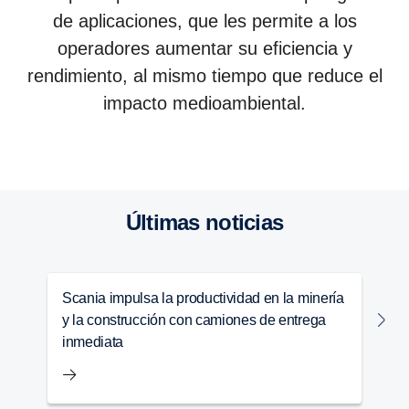
de aplicaciones, que les permite a los
operadores aumentar su eficiencia y
rendimiento, al mismo tiempo que reduce el
impacto medioambiental.
Camiones
Autobuses y ómnibus
Soluciones de generación de energía
Services
Últimas noticias
Scania impulsa la productividad en la minería
S
y la construcción con camiones de entrega
c
inmediata
t