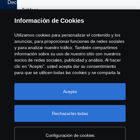
Declaración de Privacidad
Teléfono
Contáctenos
Información de Cookies
Sistema de denuncias
Utilizamos cookies para personalizar el contenido y los
Área
anuncios, para proporcionar funciones de redes sociales
Política de Cookies
y para analizar nuestro tráfico. También compartimos
Camión
información sobre su uso de nuestro sitio con nuestros
socios de redes sociales, publicidad y análisis. Al hacer
Cookie settings
clic en "Acepto", usted acepta dar su consentimiento
Su mensaje
para que se utilicen todas las cookies y se comparta la
Camión
información. También puede administrar sus cookies
haciendo clic en "Configuración de cookies" y
Vehículo usado
seleccionando las categorías que desea aceptar. Para
Acepto
Términos y condiciones
obtener una explicación más detallada de cómo
utilizamos las cookies, visite nuestra sección de cookies,
Acepto los términos y condiciones
Buses
que puede encontrar haciendo clic en el enlace debajo
Rechazarlas todas
© Copyright Scania 2026 All rights reserved. Scania
de este texto.
Más información sobre su privacidad
Repuestos
CV AB (publ), SE-151 87 Södertälje, Sweden, Tel:
Enviar
+46-8-55 38 10 00, Fax: +46-8-55 38 10 37.
Configuración de cookies
Servicios