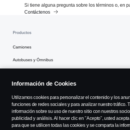
Si tiene alguna pregunta sobre los términos o, en pa
Contáctenos
Productos
Camiones
Autobuses y Ómnibus
Soluciones de Generación de Energía
Información de Cookies
Atributos
Utilizamos cookies para personalizar el contenido y los anu
funciones de redes sociales y para analizar nuestro tráfico
información sobre su uso de nuestro sitio con nuestros socio
Scania in Your Region:
Chile
publicidad y análisis. Al hacer clic en "Acepto", usted acept
para que se utilicen todas las cookies y se comparta la inf