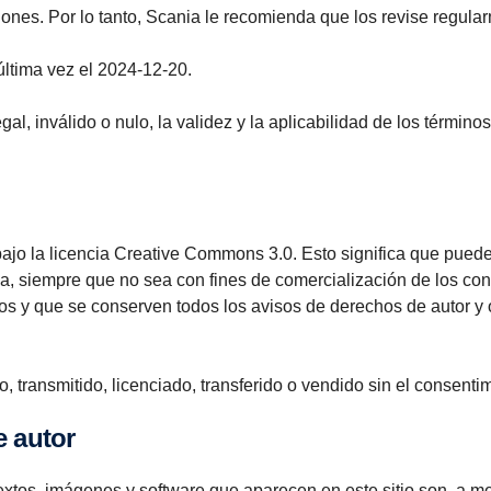
iones. Por lo tanto, Scania le recomienda que los revise regula
última vez el 2024-12-20.
al, inválido o nulo, la validez y la aplicabilidad de los términ
ajo la licencia Creative Commons 3.0. Esto significa que puede ve
 siempre que no sea con fines de comercialización de los cont
os y que se conserven todos los avisos de derechos de autor y 
 transmitido, licenciado, transferido o vendido sin el consentim
e autor
extos, imágenes y software que aparecen en este sitio son, a me