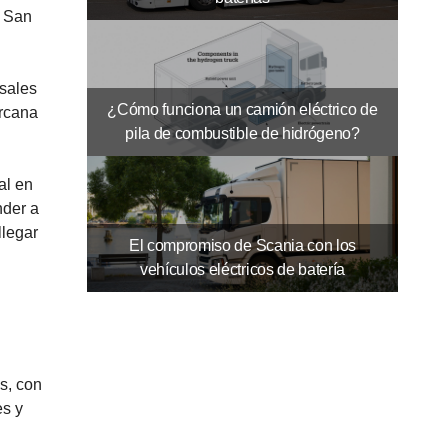
e San
rsales
¿Cómo funciona un camión eléctrico de
ercana
pila de combustible de hidrógeno?
al en
nder a
llegar
El compromiso de Scania con los
vehículos eléctricos de batería
s, con
es y