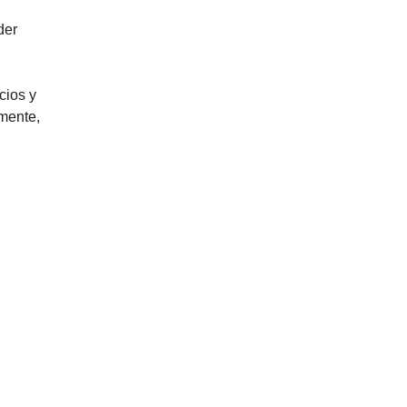
der
cios y
lmente,