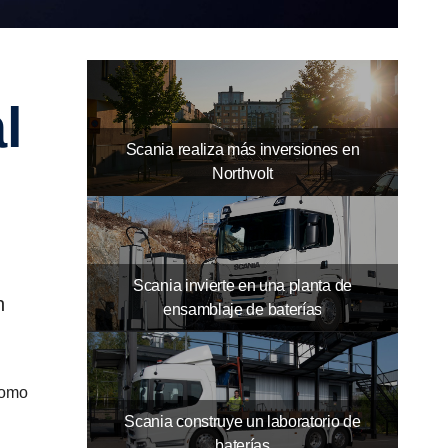
Scania realiza más inversiones en
Northvolt
Scania invierte en una planta de
n
ensamblaje de baterías
como
Scania construye un laboratorio de
baterías