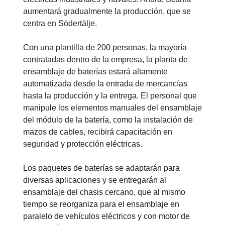
aumentará gradualmente la producción, que se
centra en Södertälje.
Con una plantilla de 200 personas, la mayoría
contratadas dentro de la empresa, la planta de
ensamblaje de baterías estará altamente
automatizada desde la entrada de mercancías
hasta la producción y la entrega. El personal que
manipule los elementos manuales del ensamblaje
del módulo de la batería, como la instalación de
mazos de cables, recibirá capacitación en
seguridad y protección eléctricas.
Los paquetes de baterías se adaptarán para
diversas aplicaciones y se entregarán al
Electrificación
ensamblaje del chasis cercano, que al mismo
tiempo se reorganiza para el ensamblaje en
La sustentabilidad es una de las principales
prioridades de Scania y la electrificación es una parte
paralelo de vehículos eléctricos y con motor de
integral de la sustentabilidad del transporte. La