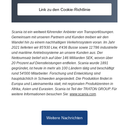
Link zu den Cookie-Richtlinie
Scania ist ein weltweit führender Anbieter von Transportlösungen.
Gemeinsam mit unseren Partnern und Kunden treiben wir den
Wandel hin zu einem nachhaltigen Verkehrssystem voran. Im Jahr
2021 lieferten wir 85'930 Lkw, 4'436 Busse sowie 11'786 industrielle
und maritime Antriebssysteme an unsere Kunden aus. Der
Nettoumsatz belief sich auf über 146 Milliarden SEK, wovon über
20 Prozent auf Dienstleistungen entfielen. Scania wurde 1891
gegründet, ist heute in mehr als 100 Ländern tätig und beschäftigt
rund 54'000 Mitarbeiter. Forschung und Entwicklung sind
hauptsächlich in Schweden angesiedelt. Die Produktion findet in
Europa und Lateinamerika statt, mit regionalen Produktzentren in
Afrika, Asien und Eurasien. Scania ist Teil der TRATON GROUP. Für
weitere Informationen besuchen Sie:
www.scania.com
.
Weitere Nachrichten