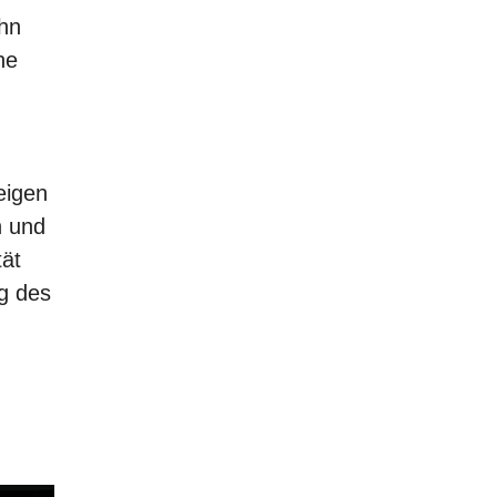
ihn
he
eigen
n und
tät
g des