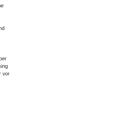
he
nd
ber
king
r vor