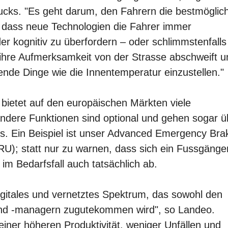
cks. "Es geht darum, den Fahrern die bestmöglic
, dass neue Technologien die Fahrer immer
der kognitiv zu überfordern – oder schlimmstenfalls
 ihre Aufmerksamkeit von der Strasse abschweift u
nde Dinge wie die Innentemperatur einzustellen."
bietet auf den europäischen Märkten viele
Andere Funktionen sind optional und gehen sogar ü
s. Ein Beispiel ist unser Advanced Emergency Bra
U); statt nur zu warnen, dass sich ein Fussgänge
m Bedarfsfall auch tatsächlich ab.
digitales und vernetztes Spektrum, das sowohl den
 und -managern zugutekommen wird", so Landeo.
einer höheren Produktivität, weniger Unfällen und