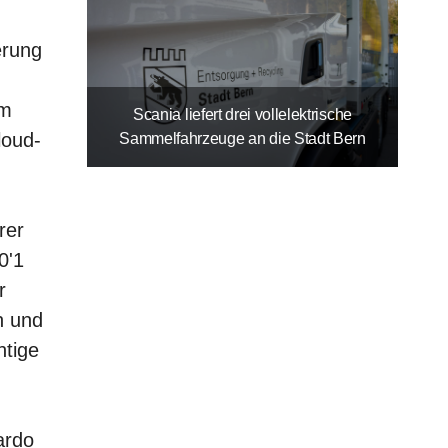
erung
om
Scania liefert drei vollelektrische
loud-
Sammelfahrzeuge an die Stadt Bern
rer
0'1
r
n und
htige
ardo