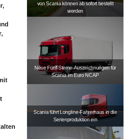
von Scania können ab sofort bestellt
r,
werden
und
r,
Neue Fünf-Sterne-Auszeichnungen für
Scania im Euro NCAP
mit
t
Scania führt Longline-Fahrerhaus in die
Serienproduktion ein
talten