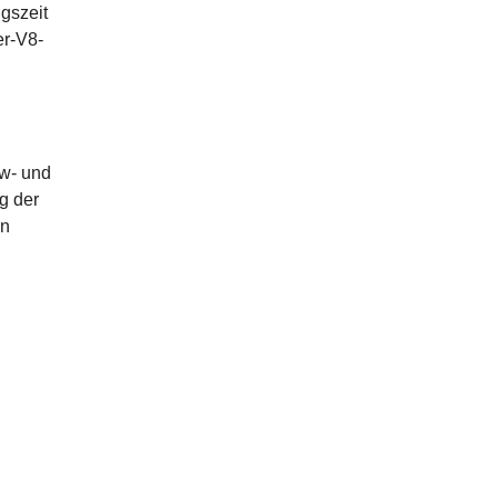
gszeit
er-V8-
kw- und
g der
in