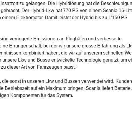
insatzort zu gelangen. Die Hybridlösung hat die Beschleunigun
u gebracht. Der Hybrid-Lkw hat 770 PS von einem Scania 16-Lit
inem Elektromotor. Damit leistet der Hybrid bis zu 1'150 PS
nd verringerte Emissionen an Flughäfen und verbesserte
ine Errungenschaft, bei der wir unsere grosse Erfahrung als L
enntnissen kombiniert haben, die wir auf unserem schnellen We
für unsere Lkw und Busse entwickelte Technologie genutzt, um e
 zu dieser Art von Fahrzeugen passt.“
, die sonst in unseren Lkw und Bussen verwendet wird. Kunden
e Betriebszeit auf ein Maximum bringen. Scania liefert Batterie,
rigen Komponenten für das System.