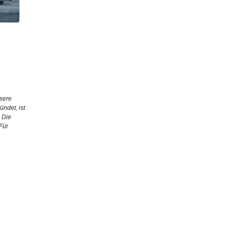
nsere
ndet, ist
 Die
Für