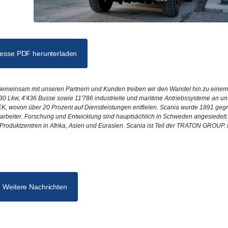
esse PDF herunterladen
. Gemeinsam mit unseren Partnern und Kunden treiben wir den Wandel hin zu einem
930 Lkw, 4'436 Busse sowie 11'786 industrielle und maritime Antriebssysteme an u
EK, wovon über 20 Prozent auf Dienstleistungen entfielen. Scania wurde 1891 gegrü
itarbeiter. Forschung und Entwicklung sind hauptsächlich in Schweden angesiedelt.
n Produktzentren in Afrika, Asien und Eurasien. Scania ist Teil der TRATON GROUP. 
Weitere Nachrichten