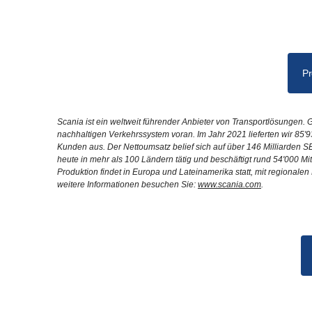
Pr
Scania ist ein weltweit führender Anbieter von Transportlösungen
nachhaltigen Verkehrssystem voran. Im Jahr 2021 lieferten wir 85'
Kunden aus. Der Nettoumsatz belief sich auf über 146 Milliarden S
heute in mehr als 100 Ländern tätig und beschäftigt rund 54'000 M
Produktion findet in Europa und Lateinamerika statt, mit regionale
weitere Informationen besuchen Sie:
www.scania.com
.