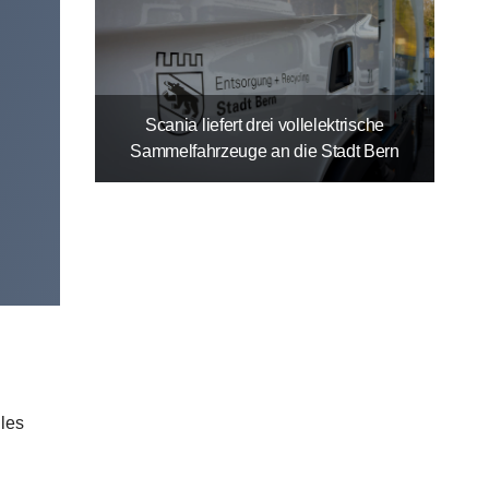
Scania liefert drei vollelektrische
Sammelfahrzeuge an die Stadt Bern
 les