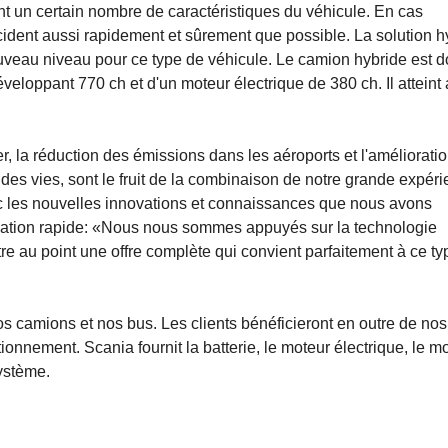
t un certain nombre de caractéristiques du véhicule. En cas
'incident aussi rapidement et sûrement que possible. La solution h
uveau niveau pour ce type de véhicule. Le camion hybride est d
eloppant 770 ch et d'un moteur électrique de 380 ch. Il atteint 
la réduction des émissions dans les aéroports et l'améliorati
des vies, sont le fruit de la combinaison de notre grande expér
c les nouvelles innovations et connaissances que nous avons
ication rapide: «Nous nous sommes appuyés sur la technologie
e au point une offre complète qui convient parfaitement à ce ty
os camions et nos bus. Les clients bénéficieront en outre de nos
onnement. Scania fournit la batterie, le moteur électrique, le m
ystème.