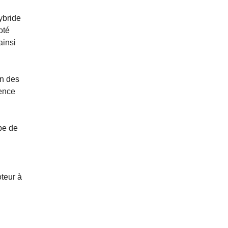
ybride
oté
ainsi
on des
ience
pe de
oteur à