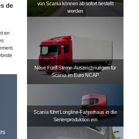
von Scania können ab sofort bestellt
es de
werden
nt en
es
nement.
ybride
.
Neue Fünf-Sterne-Auszeichnungen für
Scania im Euro NCAP
Scania führt Longline-Fahrerhaus in die
Serienproduktion ein
es