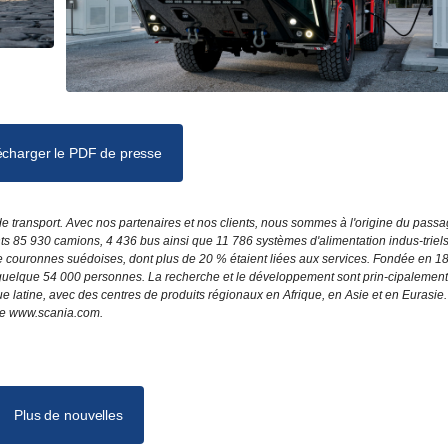
écharger le PDF de presse
de transport. Avec nos partenaires et nos clients, nous sommes à l'origine du pass
ts 85 930 camions, 4 436 bus ainsi que 11 786 systèmes d'alimentation indus-triels
de couronnes suédoises, dont plus de 20 % étaient liées aux services. Fondée en 1
 quelque 54 000 personnes. La recherche et le développement sont prin-cipalement
 latine, avec des centres de produits régionaux en Afrique, en Asie et en Eurasie
site www.scania.com.
Plus de nouvelles