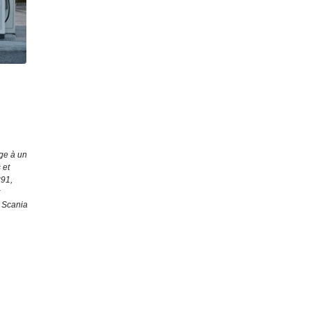
age à un
 et
891,
. Scania