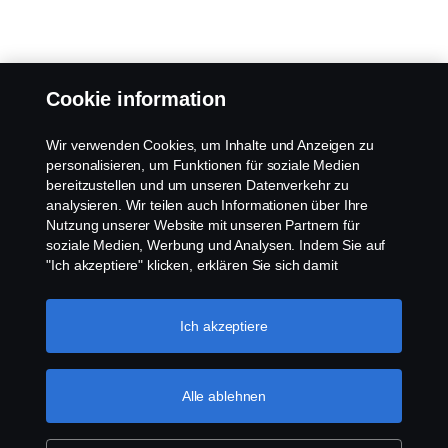
Cookie information
Wir verwenden Cookies, um Inhalte und Anzeigen zu
personalisieren, um Funktionen für soziale Medien
bereitzustellen und um unseren Datenverkehr zu
analysieren. Wir teilen auch Informationen über Ihre
Nutzung unserer Website mit unseren Partnern für
soziale Medien, Werbung und Analysen. Indem Sie auf
"Ich akzeptiere" klicken, erklären Sie sich damit
einverstanden, dass alle Cookies verwendet und die
Informationen weitergegeben werden. Sie können Ihre
Cookies auch verwalten, indem Sie auf die "Cookie-
Ich akzeptiere
Einstellungen" klicken und die Kategorien auswählen, die
Sie akzeptieren möchten. Für eine detailliertere
Erklärung, wie wir Cookies verwenden, besuchen Sie
Alle ablehnen
bitte unseren Abschnitt über Cookies, den Sie durch
Klicken auf den Link unter diesem Text finden
können.
Weitere Informationen zum Datenschutz