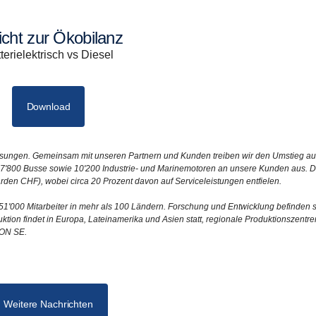
richt zur Ökobilanz
terielektrisch vs Diesel
Download
lösungen. Gemeinsam mit unseren Partnern und Kunden treiben wir den Umstieg au
w, 7'800 Busse sowie 10'200 Industrie- und Marinemotoren an unsere Kunden aus. 
arden CHF), wobei circa 20 Prozent davon auf Serviceleistungen entfielen.
1'000 Mitarbeiter in mehr als 100 Ländern. Forschung und Entwicklung befinden s
tion findet in Europa, Lateinamerika und Asien statt, regionale Produktionszentre
TON SE.
Weitere Nachrichten