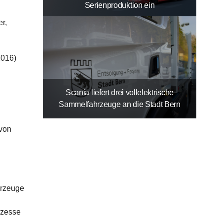
Serienproduktion ein
r,
2016)
Scania liefert drei vollelektrische
Sammelfahrzeuge an die Stadt Bern
 von
hrzeuge
ozesse