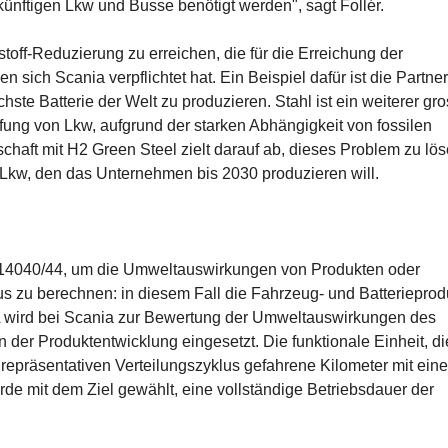
künftigen Lkw und Busse benötigt werden", sagt Follér.
toff-Reduzierung zu erreichen, die für die Erreichung der
 sich Scania verpflichtet hat. Ein Beispiel dafür ist die Partne
ichste Batterie der Welt zu produzieren. Stahl ist ein weiterer gr
fung von Lkw, aufgrund der starken Abhängigkeit von fossilen
chaft mit H2 Green Steel zielt darauf ab, dieses Problem zu lös
Lkw, den das Unternehmen bis 2030 produzieren will.
 14040/44, um die Umweltauswirkungen von Produkten oder
s zu berechnen: in diesem Fall die Fahrzeug- und Batterieprod
A wird bei Scania zur Bewertung der Umweltauswirkungen des
n der Produktentwicklung eingesetzt. Die funktionale Einheit, di
 repräsentativen Verteilungszyklus gefahrene Kilometer mit eine
rde mit dem Ziel gewählt, eine vollständige Betriebsdauer der