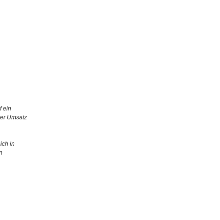
f ein
Der Umsatz
ich in
n